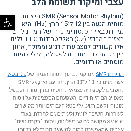
עצבי ומיקוד תשומת הלב
SMR (SensoriMotor Rhythm) היא תדירות
פתח
מוחית הנעה בין 12 ל־15 הרץ (Hz). היא
נמדדת באזור סנסורימוטורי של המוח, לרוב
באזור המרכזי (Cz) באלקטרודות EEG. גלים
אלו קשורים למצב ערות רגוע וממוקד, איזון
בין רגיעה לבין מוכנות לפעולה, מבלי להיות
מוסחים או רדומים.
תדירות SMR
ממוקמת בתוך הטווח הנמוך של
גלי בטא
,
אשר נעים בין 13 ל־30 הרץ. יחד עם זאת, גלי SMR
נחשבים לקטגוריה עצמאית יחסית בתוך טווח זה, בשל
מאפייניהם הייחודיים והשפעתם הספציפית על ויסות
מוטורי וקשב רגוע. גלי בטא הגבוהים יותר מקושרים
לעוררות, חשיבה לוגית ולעיתים גם לחרדה, בעוד
ש־SMR מקושר לרוגע בשליטה, ויסות; "בקרת טייס"
עצבית שמאפשרת למוח להישאר מרוכז לאורך זמן