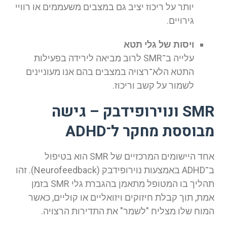
יותר על ריכוז יציב גם במצבים משעממים או רוויי
גירויים.
ויסות של גלי תטא
עלייה ב־SMR לרוב מביאה לירידה בפעילות
התטא הלא־רצויה במצבים בהם אנו מעוניינים
לשמור על קשב וריכוז.
SMR ונוירופידבק – גישה
מבוססת מחקר ל־ADHD
אחד היישומים המרכזיים של SMR הוא בטיפול
ב־ADHD באמצעות נוירופידבק (Neurofeedback). זהו
תהליך בו המטופל מתאמן בהגברת גלי SMR בזמן
אמת, תוך קבלת חיזוקים ויזואליים או קוליים, כאשר
המוח שלו מצליח "לשמר" את התדירות הרצויה.