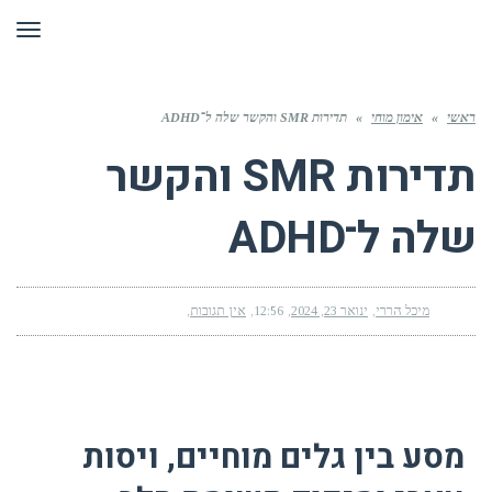
תפר
ראשי
»
אימון מוחי
»
תדירות SMR והקשר שלה ל־ADHD
תדירות SMR והקשר
שלה ל־ADHD
מיכל הררי
ינואר 23, 2024
12:56
אין תגובות
מסע בין גלים מוחיים, ויסות