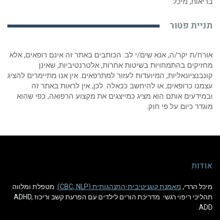
בריאות, מיכל.
תניית פטור
אורח/ת יקר/ה, אנא שים/י לב: הכותבים באתר זה אינם רופאים, אלא
מחזיקים בהתמחויות בשיטות אחרות, אלטרנטיביות, שאינן
קונבנציונאליות, המיועדות לעזור למתרפאים. אין אנו מתיימרים להציג
עצמנו כרופאים, או להיחשב ככאלה. לכן, אין לראות באתר זה
ובמידעים אותם הוא מציג כמייצגים את מקצוע הרפואה, כפי שהוא
מוגדר כיום על פי חוק.
אודות
מיכל הררי,
מאמנת קוגניטיבית-התנהגותית (CBC, NLP)
. מטפלת ומלווה
תהליכי ריפוי רגשי. מדריכת הורים לילדים עם הפרעת קשב וריכוז ADHD,
ADD.