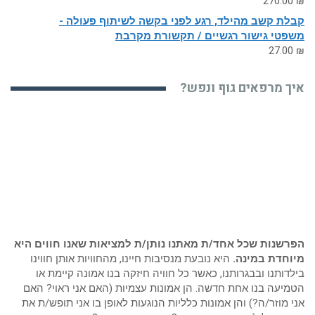
270.00
₪
קבלת קשב מהילד, רגע לפני בקשה לשיתוף פעולה -
משפטי גישור רגשיים / תקשורת מקרבת
27.00
₪
איך מרפאים גוף ונפש?
הפרשנות שכל אחד/ת מאתנו נותן/ת למציאות שאנו חווים היא
מיוחדת במינה.
היא נובעת מנסיבות חיינו, מהחוויות אותן חווינו
בילדותנו ובבגרותנו, כאשר כל חוויה חיזקה בנו אמונה קיימת או
הטמיעה בנו אחת חדשה. הן אמונות עצמיות (האם אני ראוי? האם
אני מוזר/ה?) והן אמונות כלליות הנוגעות לאופן בו אני תופש/ת את