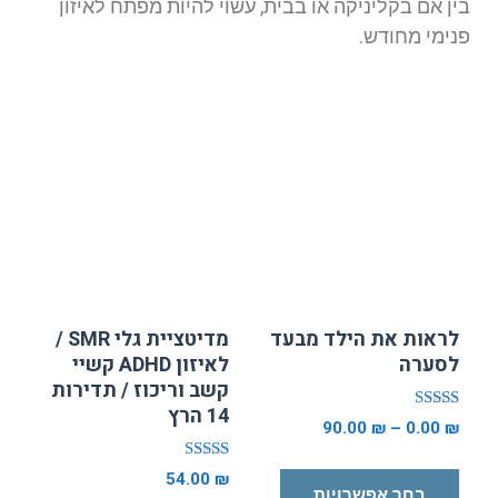
בין אם בקליניקה או בבית, עשוי להיות מפתח לאיזון
פנימי מחודש.
לראות את הילד מבעד
מדיטציית גלי SMR /
לסערה
לאיזון ADHD קשיי
קשב וריכוז / תדירות
14 הרץ
דורג
90.00
₪
–
0.00
₪
5.00
מתוך 5
דורג
54.00
₪
5.00
בחר אפשרויות