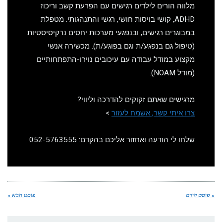
מלווה הורים לילדים רגישים עם הפרעת קשב וריכוז
ADHD, קושי בויסות חושי, רגשי והתנהגותי. מטפלת
במבוגרים רגישים, ובנפגעי מערכות יחסים נרקיסיסטיות
(טיפול גם בנפגע/ת וגם בפוגע/ת). מכשירה אנשי
מקצוע במודל עבודה עם עיכובים נוירו-התפתחותיים
(מודל NOAM).
מרגישים שאתם זקוקים להדרכה וליווי?
צרו איתי קשר, אשמח לעזור
>
שלחו לי הודעה ואחזור אליכם בהקדם: 052-5763555
« פוסט קודם
פוסט הבא »