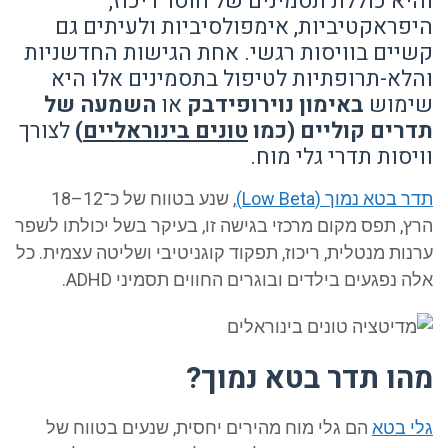
יא כוללת תסמינים של חוסר ריכוז,
פראקטיביות, אימפולסיביות ולעיתים גם
יים בוויסות רגשי. אחת הגישות החדשניות
פ
לא-תרופתיות לטיפול בתסמינים אלו היא
מוש
באימון נוירופידבק
או
השמעה של
רים קוליים (כמו
טונים בינוראליים
)
לצורך
יסות תדרי גלי מוח.
בטא נמוך (Low Beta)
, שנע בטווח של כ־12–18
ץ, תפס מקום מרכזי בגישה זו, בעיקר בשל יכולתו לשפר
ות מנטלית, ריכוז, תפקוד קוגניטיבי ושליטה עצמית. כל
 נפגעים בילדים ובוגרים החווים תסמיני ADHD.
ו תדר בטא נמוך?
י בטא
הם גלי מוח מהירים יחסית, שנעים בטווח של