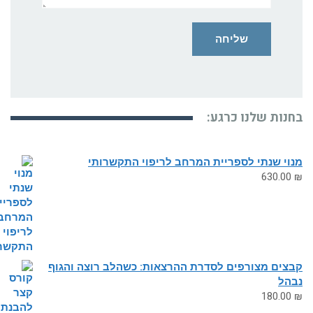
נות שלנו כרגע:
י שנתי לספריית המרחב לריפוי התקשרותי
630.0
צים מצורפים לסדרת ההרצאות: כשהלב רוצה והגוף
הל
180.0