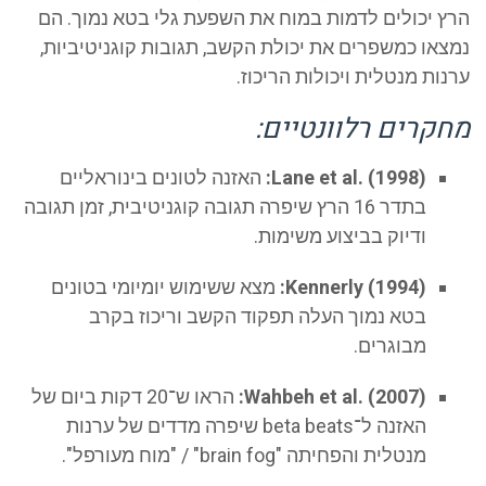
ץ יכולים לדמות במוח את השפעת גלי בטא נמוך. הם
צאו כמשפרים את יכולת הקשב, תגובות קוגניטיביות,
ות מנטלית ויכולות הריכוז.
קרים רלוונטיים:
Lane et al. (1998):
האזנה לטונים בינוראליים
בתדר 16 הרץ שיפרה תגובה קוגניטיבית, זמן תגובה
ודיוק בביצוע משימות.
Kennerly (1994):
מצא ששימוש יומיומי בטונים
בטא נמוך העלה תפקוד הקשב וריכוז בקרב
מבוגרים.
Wahbeh et al. (2007):
הראו ש־20 דקות ביום של
האזנה ל־beta beats שיפרה מדדים של ערנות
מנטלית והפחיתה "brain fog" / "מוח מעורפל".