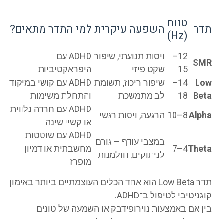
טווח
ר
השפעה עיקרית
למי התדר מתאים?
(Hz)
12–
ויסות תנועתי, שיפור
ADHD עם
S
15
שקט פיזי
היפראקטיביות
L
14–
שיפור ריכוז, תשומת
ADHD עם קושי במיקוד
Be
18
לב מתמשכת
והתחלת משימות
ADHD עם חרדה נלווית
Alp
8–10
הרגעה, ויסות רגשי
או קשיי שינה
ADHD עם שוטטות
במצבי עודף – גורם
The
4–7
מחשבתית או דמיון
לניתוקים, חולמנות
מופרז
תדר Low Beta הוא אחד הכלים העוצמתיים ביותר באימון
ניטיבי לטיפול ב־ADHD.
ן אם באמצעות נוירופידבק או השמעה של טונים