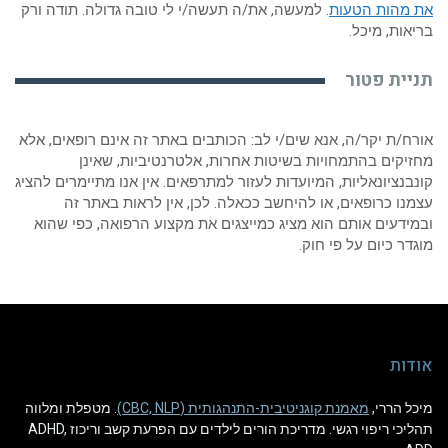
 מהות הטעות
. למעשה, את/ה תעשה/י לי טובה גדולה. תודה ורק
אות, מיכל.
יית פטור
ח/ת יקר/ה, אנא שים/י לב: הכותבים באתר זה אינם רופאים, אלא
יקים בהתמחויות בשיטות אחרות, אלטרנטיביות, שאינן
בנציונאליות, המיועדות לעזור למתרפאים. אין אנו מתיימרים להציג
נו כרופאים, או להיחשב ככאלה. לכן, אין לראות באתר זה
ידעים אותם הוא מציג כמייצגים את מקצוע הרפואה, כפי שהוא
דר כיום על פי חוק.
דות
ל הררי,
מאמנת קוגניטיבית-התנהגותית (CBC, NLP)
. מטפלת ומלווה
תהליכי ריפוי רגשי. מדריכת הורים לילדים עם הפרעת קשב וריכוז ADHD,