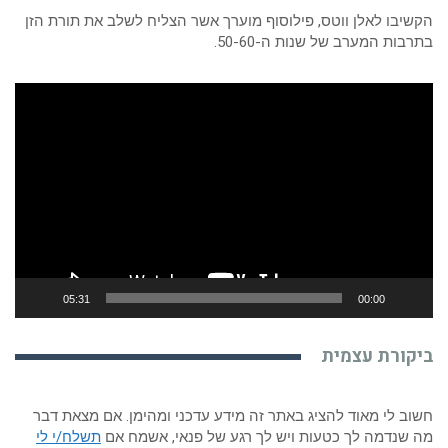
יבו לאלן ווטס, פילוסוף מוערך אשר הצליח לשלב את תורת הזן
בות המערב של שנות ה-50-60.
או
05:31
00:00
קורת עצמית
ב לי מאוד להציג באתר זה מידע עדכני ומהימן. אם מצאת דבר
שנדמה לך כטעות ויש לך רגע של פנאי, אשמח אם
תשלח/י לי