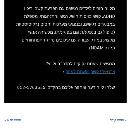
מלווה הורים לילדים רגישים עם הפרעת קשב וריכוז
ADHD, קושי בויסות חושי, רגשי והתנהגותי. מטפלת
במבוגרים רגישים, ובנפגעי מערכות יחסים נרקיסיסטיות
(טיפול גם בנפגע/ת וגם בפוגע/ת). מכשירה אנשי
מקצוע במודל עבודה עם עיכובים נוירו-התפתחותיים
(מודל NOAM).
מרגישים שאתם זקוקים להדרכה וליווי?
צרו איתי קשר, אשמח לעזור
>
שלחו לי הודעה ואחזור אליכם בהקדם: 052-5763555
סט קודם
פוסט הבא »