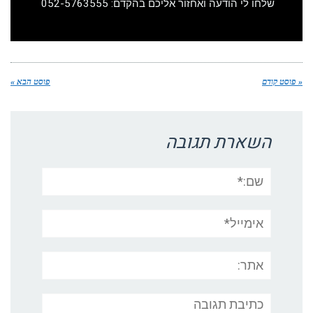
שלחו לי הודעה ואחזור אליכם בהקדם: 052-5763555
« פוסט קודם
פוסט הבא »
השארת תגובה
שם:*
אימייל*
אתר:
תגובה