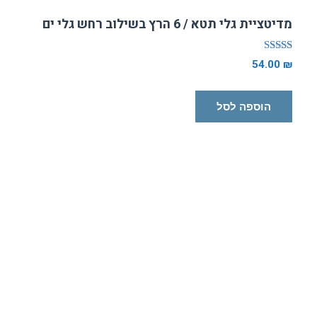
מדיטציית גלי תטא / 6 הרץ בשילוב רחש גלי ים
דורג
54.00
₪
5.00
מתוך 5
הוספה לסל