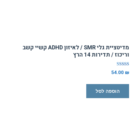
מדיטציית גלי SMR / לאיזון ADHD קשיי קשב
וריכוז / תדירות 14 הרץ
דורג
54.00
₪
5.00
מתוך 5
הוספה לסל