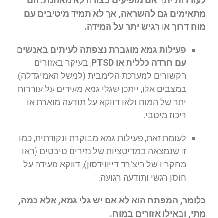
לעוררות יתר אם מופיעים בצורה לא מאוזנת. הם
מתאימים גם להשראה, אך לא תמיד מיטיבים עם
מוח דרוך או רגיש יתר על המידה.
פעילות גמא מוגברת נצפתה לעיתים באנשים
עם חרדה כללית או PTSD
, בעיקר באזורים
הקשורים למערכת הלימבית (למשל האמיגדלה).
במצבים אלו, ייתכן שגלי גמא מעידים על עוררות
יתר של המוח ולאו דווקא על תודעה מוארת או
ריכוז מיטבי.
לעומת זאת, פעילות גמא מבוקרת ונקודתית, כמו
זו שנמצאה במדיטציות של נזירים טיבטים (ראו
מחקריו של ריצ'רד דייווידסון), דווקא מעידה על
חוסן רגשי ותודעה רגועה.
כלומר, המפתח הוא לא אם יש גלי גמא, אלא כמה,
מתי, ובאילו אזורים במוח.