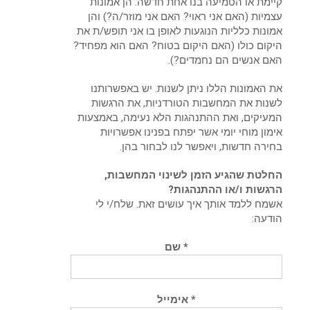
קיימת או הטמיעה בנו אחת חדשה. הן אמונות
עצמיות (האם אני ראוי? האם אני מוזר/ה?) והן
אמונות כלליות הנוגעות לאופן בו אני תופש/ת את
היקום כולו (האם היקום בטוח? האם הוא מפחיד?
האם אנשים הם נחמדים?).
את האמונות הללו ניתן לשנות. יש באפשרותנו
לשנות את המחשבות הטורדניות, את הרגשות
המעיקים, ואת ההתנהגות הלא נעימה, באמצעות
אימון מוחי יומי אשר יפתח בפנינו אפשרויות
בחירה חדשות, ויאפשר לנו לבחור בהן.
החלטת שהגיע הזמן לשינוי המחשבות,
הרגשות ו/או ההתנהגות?
אשמח ללמד אותך איך עושים זאת. שלח/י לי
הודעה:
* שם
* אימייל