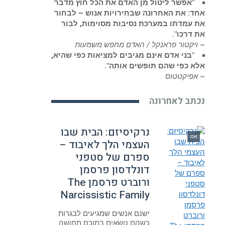
"אפשר ליטול מן האדם את הכל חוץ מדבר
אחד: את האחרונה שבחירויות אנוש – לבחור
את עמדתו במערכת נסיבות מסוימות, לבוֹר
את דרכו".
~ ויקטור פראנקל / האדם מחפש משמעות
"בני אדם אינם מגיבים למציאות כפי שהיא,
אלא כפי שהם תופשים אותה".
~ אפיקטטוס
נכתב לאחרונה
נרקיסיזם: הבית שבו
אגו
העצמי הלך לאיבוד –
ספרם של סטפני
דונלדסון פרסמן
ורוברט פרסמן The
Narcissistic Family
ישנם אנשים שמגיעים לבגרות
כשהם נושאים בתוכם תחושה