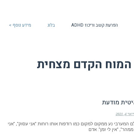
הפרעת קשב וריכוז ADHD
בלוג
מידע נוסף >
המוח הקדם מצחית
יטית מודעת
 4, 2021
 המערבי נע ממקום למקום כמו רודפות אותו רוחות "אני עסוק", "אני
מהר", "אין לי זמן". אדם