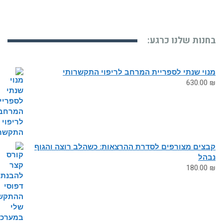
מספר
סוגים.
ניתן
נות שלנו כרגע:
לבחור
את
י שנתי לספריית המרחב לריפוי התקשרותי
האפשרויות
630.0
בעמוד
המוצר
צים מצורפים לסדרת ההרצאות: כשהלב רוצה והגוף
הל
180.0