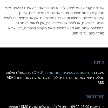
ח/ת יקר/ה, אנא שים/י לב: הכותבים באתר זה אינם רופאים, אלא
יקים בהתמחויות בשיטות אחרות, אלטרנטיביות, שאינן
בנציונאליות, המיועדות לעזור למתרפאים. אין אנו מתיימרים להציג
נו כרופאים, או להיחשב ככאלה. לכן, אין לראות באתר זה
ידעים אותם הוא מציג כמייצגים את מקצוע הרפואה, כפי שהוא
דר כיום על פי חוק.
דות
ל הררי,
מאמנת קוגניטיבית-התנהגותית (CBC, NLP)
. מטפלת ומלווה
תהליכי ריפוי רגשי. מדריכת הורים לילדים עם הפרעת קשב וריכוז ADHD,
A
ירת קשר
בין השעות 09:00-18:00 בימים א'-ה', אנא שלחו הודעת SMS / וואצאפ