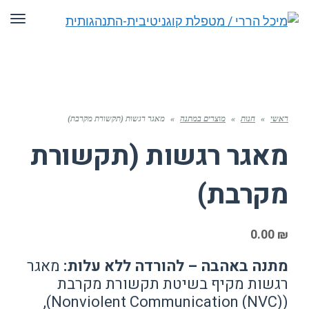
תפריט
אשי
»
חנות
»
מוצרים במתנה
»
מאגר רגשות (תקשורת מקרבת)
אגר רגשות (תקשורת
קרבת)
0.00
תנה באהבה – להורדה ללא עלות:
מאגר
גשות מקיף בשיטת תקשורת מקרבת
(Nonviolent Communication (NVC)),