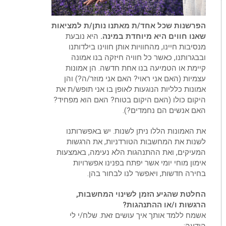
הפרשנות שכל אחד/ת מאתנו נותן/ת למציאות
שאנו חווים היא מיוחדת במינה.
היא נובעת
מנסיבות חיינו, מהחוויות אותן חווינו בילדותנו
ובבגרותנו, כאשר כל חוויה חיזקה בנו אמונה
קיימת או הטמיעה בנו אחת חדשה. הן אמונות
עצמיות (האם אני ראוי? האם אני מוזר/ה?) והן
אמונות כלליות הנוגעות לאופן בו אני תופש/ת את
היקום כולו (האם היקום בטוח? האם הוא מפחיד?
האם אנשים הם נחמדים?).
את האמונות הללו ניתן לשנות. יש באפשרותנו
לשנות את המחשבות הטורדניות, את הרגשות
המעיקים, ואת ההתנהגות הלא נעימה, באמצעות
אימון מוחי יומי אשר יפתח בפנינו אפשרויות
בחירה חדשות, ויאפשר לנו לבחור בהן.
החלטת שהגיע הזמן לשינוי המחשבות,
הרגשות ו/או ההתנהגות?
אשמח ללמד אותך איך עושים זאת. שלח/י לי
הודעה: