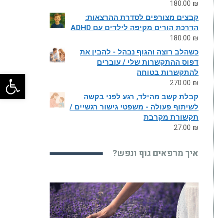
180.00
₪
קבצים מצורפים לסדרת ההרצאות:
הדרכת הורים מקיפה לילדים עם ADHD
180.00
₪
כשהלב רוצה והגוף נבהל - להבין את
דפוס ההתקשרות שלי / עוברים
להתקשרות בטוחה
פתח
270.00
₪
קבלת קשב מהילד, רגע לפני בקשה
לשיתוף פעולה - משפטי גישור רגשיים /
תקשורת מקרבת
27.00
₪
איך מרפאים גוף ונפש?