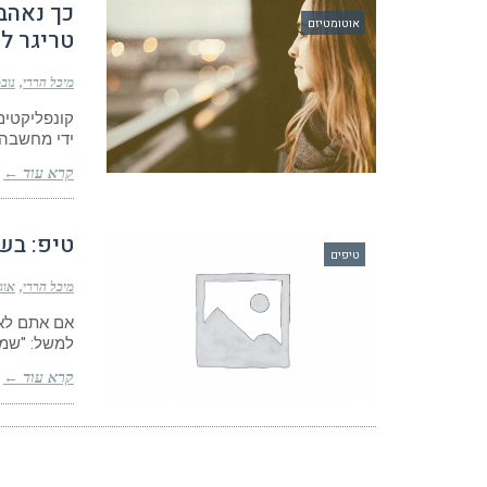
כך נאהב 
אוטומטיזם
טריגר ל
מיכל הררי
נובמבר
קונפליקטים
ידי מחשבה 
קרא עוד ←
טיפ: בשי
טיפים
מיכל הררי
אוגוסט
אם אתם לא 
למשל: "שמע
קרא עוד ←