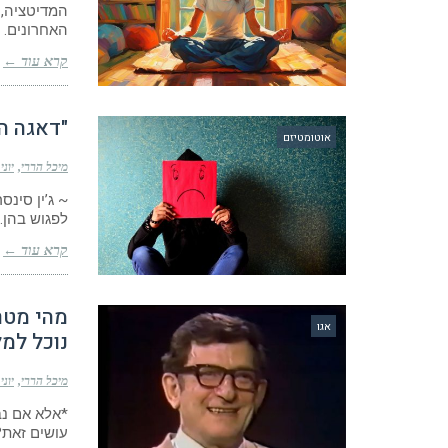
המדיטציה, 
האחרונים. 
קרא עוד ←
"דאגה ה
אוטומטיזם
מיכל הררי
יוני 21, 022
~ ג’ין סינ
לפגוש בהן. 
קרא עוד ←
מהי מטר
אגו
נוכל למ
מיכל הררי
יוני 6, 022
*אלא אם נב
עושים זאת?