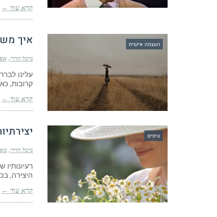
קרא עוד ←
איך משנ
העצמה אישית
מיכל הררי
אפריל 
עלינו לברר 
קרובות, כאש
קרא עוד ←
יצירתיו
טיפים
מיכל הררי
מאי 22, 
רעיונותיו 
היצירה, בכל
קרא עוד ←