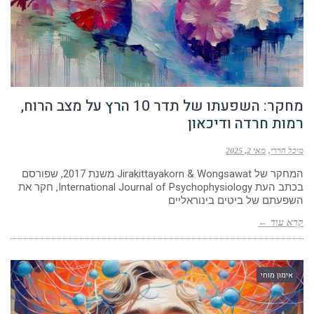
מחקר: השפעתו של תדר 10 הרץ על מצב הרוח,
רמות חרדה ודיכאון
מיכל הררי
מאי 2, 2025
המחקר של Jirakittayakorn & Wongsawat משנת 2017, שפורסם
בכתב העת International Journal of Psychophysiology, חקר את
השפעתם של ביטים בינוראליים
קרא עוד ←
אימון מוחי