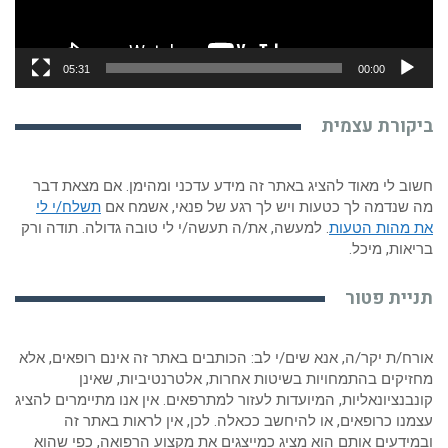
05:31
00:00
ביקורת עצמית
חשוב לי מאוד להציג באתר זה מידע עדכני ומהימן. אם מצאת דבר
מה שנדמה לך כטעות ויש לך רגע של פנאי, אשמח אם
תשלח/י לי
את מהות הטעות
. למעשה, את/ה תעשה/י לי טובה גדולה. תודה ורק
בריאות, מיכל.
תניית פטור
אורח/ת יקר/ה, אנא שים/י לב: הכותבים באתר זה אינם רופאים, אלא
מחזיקים בהתמחויות בשיטות אחרות, אלטרנטיביות, שאינן
קונבנציונאליות, המיועדות לעזור למתרפאים. אין אנו מתיימרים להציג
עצמנו כרופאים, או להיחשב ככאלה. לכן, אין לראות באתר זה
ובמידעים אותם הוא מציג כמייצגים את מקצוע הרפואה, כפי שהוא