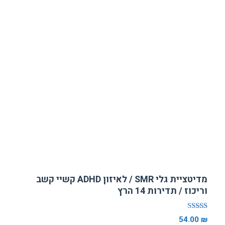
מדיטציית גלי SMR / לאיזון ADHD קשיי קשב
וריכוז / תדירות 14 הרץ
דורג
54.00
₪
5.00