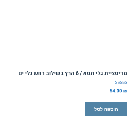
מדיטציית גלי תטא / 6 הרץ בשילוב רחש גלי ים
דורג
54.00
₪
5.00
מתוך 5
הוספה לסל