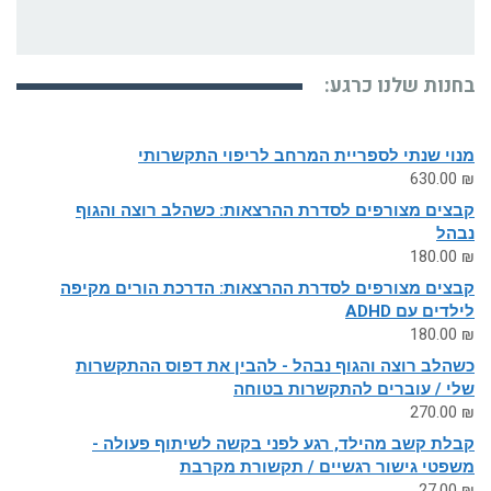
בחנות שלנו כרגע:
מנוי שנתי לספריית המרחב לריפוי התקשרותי
630.00
₪
קבצים מצורפים לסדרת ההרצאות: כשהלב רוצה והגוף
נבהל
180.00
₪
קבצים מצורפים לסדרת ההרצאות: הדרכת הורים מקיפה
לילדים עם ADHD
180.00
₪
כשהלב רוצה והגוף נבהל - להבין את דפוס ההתקשרות
שלי / עוברים להתקשרות בטוחה
270.00
₪
קבלת קשב מהילד, רגע לפני בקשה לשיתוף פעולה -
משפטי גישור רגשיים / תקשורת מקרבת
27.00
₪