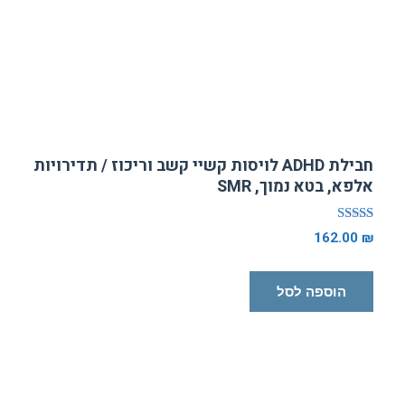
חבילת ADHD לויסות קשיי קשב וריכוז / תדירויות
אלפא, בטא נמוך, SMR
דורג
162.00
₪
5.00
מתוך 5
הוספה לסל