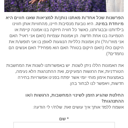
הפרשנות שכל אחד/ת מאתנו נותן/ת למציאות שאנו חווים היא
מיוחדת במינה.
היא נובעת מנסיבות חיינו, מהחוויות אותן חווינו
בילדותנו ובבגרותנו, כאשר כל חוויה חיזקה בנו אמונה קיימת או
הטמיעה בנו אחת חדשה. הן אמונות עצמיות (האם אני ראוי? האם
אני מוזר/ה?) והן אמונות כלליות הנוגעות לאופן בו אני תופש/ת את
היקום כולו (האם היקום בטוח? האם הוא מפחיד? האם אנשים הם
נחמדים?).
את האמונות הללו ניתן לשנות. יש באפשרותנו לשנות את המחשבות
הטורדניות, את הרגשות המעיקים, ואת ההתנהגות הלא נעימה,
באמצעות אימון מוחי יומי אשר יפתח בפנינו אפשרויות בחירה
חדשות, ויאפשר לנו לבחור בהן.
החלטת שהגיע הזמן לשינוי המחשבות, הרגשות ו/או
ההתנהגות?
אשמח ללמד אותך איך עושים זאת. שלח/י לי הודעה:
* שם