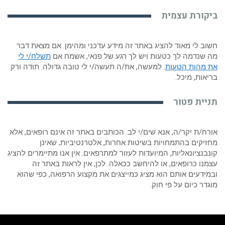
ביקורת עצמית
חשוב לי מאוד להציג באתר זה מידע עדכני ומהימן. אם מצאת דבר
מה שנדמה לך כטעות ויש לך רגע של פנאי, אשמח אם
תשלח/י לי
את מהות הטעות
. למעשה, את/ה תעשה/י לי טובה גדולה. תודה ורק
בריאות, מיכל.
תניית פטור
אורח/ת יקר/ה, אנא שים/י לב: הכותבים באתר זה אינם רופאים, אלא
מחזיקים בהתמחויות בשיטות אחרות, אלטרנטיביות, שאינן
קונבנציונאליות, המיועדות לעזור למתרפאים. אין אנו מתיימרים להציג
עצמנו כרופאים, או להיחשב ככאלה. לכן, אין לראות באתר זה
ובמידעים אותם הוא מציג כמייצגים את מקצוע הרפואה, כפי שהוא
מוגדר כיום על פי חוק.