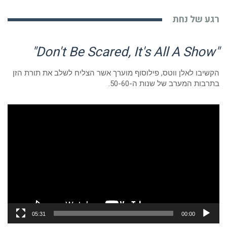
רגע של נחת
"Don't Be Scared, It's All A Show"
הקשיבו לאלן ווטס, פילוסוף מוערך אשר הצליח לשלב את תורת הזן
בתרבות המערב של שנות ה-50-60.
נגן
וידאו
05:31
00:00