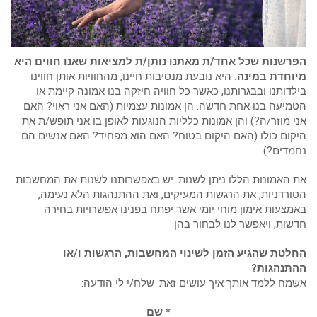
הפרשנות שכל אחד/ת מאתנו נותן/ת למציאות שאנו חווים היא
מיוחדת במינה.
היא נובעת מנסיבות חיינו, מהחוויות אותן חווינו
בילדותנו ובבגרותנו, כאשר כל חוויה חיזקה בנו אמונה קיימת או
הטמיעה בנו אחת חדשה. הן אמונות עצמיות (האם אני ראוי? האם
אני מוזר/ה?) והן אמונות כלליות הנוגעות לאופן בו אני תופש/ת את
היקום כולו (האם היקום בטוח? האם הוא מפחיד? האם אנשים הם
נחמדים?).
את האמונות הללו ניתן לשנות. יש באפשרותנו לשנות את המחשבות
הטורדניות, את הרגשות המעיקים, ואת ההתנהגות הלא נעימה,
באמצעות אימון מוחי יומי אשר יפתח בפנינו אפשרויות בחירה
חדשות, ויאפשר לנו לבחור בהן.
החלטת שהגיע הזמן לשינוי המחשבות, הרגשות ו/או
ההתנהגות?
אשמח ללמד אותך איך עושים זאת. שלח/י לי הודעה:
* שם