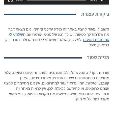
ביקורת עצמית
חשוב לי מאוד להציג באתר זה מידע עדכני ומהימן. אם מצאת דבר
מה שנדמה לך כטעות ויש לך רגע של פנאי, אשמח אם
תשלח/י לי
את מהות הטעות
. למעשה, את/ה תעשה/י לי טובה גדולה. תודה ורק
בריאות, מיכל.
תניית פטור
אורח/ת יקר/ה, אנא שים/י לב: הכותבים באתר זה אינם רופאים, אלא
מחזיקים בהתמחויות בשיטות אחרות, אלטרנטיביות, שאינן
קונבנציונאליות, המיועדות לעזור למתרפאים. אין אנו מתיימרים להציג
עצמנו כרופאים, או להיחשב ככאלה. לכן, אין לראות באתר זה
ובמידעים אותם הוא מציג כמייצגים את מקצוע הרפואה, כפי שהוא
מוגדר כיום על פי חוק.