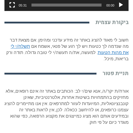
05:31
00:00
ביקורת עצמית
חשוב לי מאוד להציג באתר זה מידע עדכני ומהימן. אם מצאת דבר
מה שנדמה לך כטעות ויש לך רגע של פנאי, אשמח אם
תשלח/י לי
את מהות הטעות
. למעשה, את/ה תעשה/י לי טובה גדולה. תודה ורק
בריאות, מיכל.
תניית פטור
אורח/ת יקר/ה, אנא שים/י לב: הכותבים באתר זה אינם רופאים, אלא
מחזיקים בהתמחויות בשיטות אחרות, אלטרנטיביות, שאינן
קונבנציונאליות, המיועדות לעזור למתרפאים. אין אנו מתיימרים להציג
עצמנו כרופאים, או להיחשב ככאלה. לכן, אין לראות באתר זה
ובמידעים אותם הוא מציג כמייצגים את מקצוע הרפואה, כפי שהוא
מוגדר כיום על פי חוק.