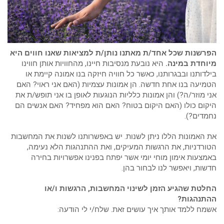
הפרשנות שכל אחד/ת מאתנו נותן/ת למציאות שאנו חווים היא
מיוחדת במינה.
היא נובעת מנסיבות חיינו, מהחוויות אותן חווינו
בילדותנו ובבגרותנו, כאשר כל חוויה חיזקה בנו אמונה קיימת או
הטמיעה בנו אחת חדשה. הן אמונות עצמיות (האם אני ראוי? האם
אני מוזר/ה?) והן אמונות כלליות הנוגעות לאופן בו אני תופש/ת את
היקום כולו (האם היקום בטוח? האם הוא מפחיד? האם אנשים הם
נחמדים?).
את האמונות הללו ניתן לשנות. יש באפשרותנו לשנות את המחשבות
הטורדניות, את הרגשות המעיקים, ואת ההתנהגות הלא נעימה,
באמצעות אימון מוחי יומי אשר יפתח בפנינו אפשרויות בחירה
חדשות, ויאפשר לנו לבחור בהן.
החלטת שהגיע הזמן לשינוי המחשבות, הרגשות ו/או
ההתנהגות?
אשמח ללמד אותך איך עושים זאת. שלח/י לי הודעה: