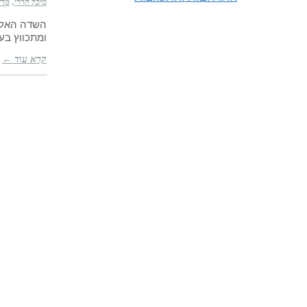
מיכל הררי
מרץ 12, 
השדה האלק
ומתכווץ בע
קרא עוד ←