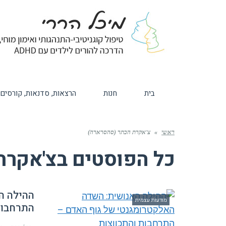
בית
חנות
הרצאות, סדנאות, קורסים
ראשי
»
צ'אקרת הכתר (סהסרארה)
כל הפוסטים ב
צ'אקרת
ההילה ה
מודעות עצמית
התרחבות