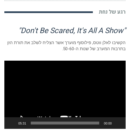
רגע של נחת
"Don't Be Scared, It's All A Show"
הקשיבו לאלן ווטס, פילוסוף מוערך אשר הצליח לשלב את תורת הזן
בתרבות המערב של שנות ה-50-60.
נגן
וידאו
05:31
00:00