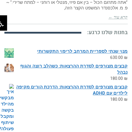
"אתה מתרגם הכול – בין אם פיזי, מנטלי או רוחני – למתח שרירי." ~
פ. מ. אלכסנדר המשפט הקצר הזה,
פת
קרא עוד ←
בחנות שלנו כרגע:
מנוי שנתי לספריית המרחב לריפוי התקשרותי
630.00
₪
קבצים מצורפים לסדרת ההרצאות: כשהלב רוצה והגוף
נבהל
180.00
₪
קבצים מצורפים לסדרת ההרצאות: הדרכת הורים מקיפה
לילדים עם ADHD
180.00
₪