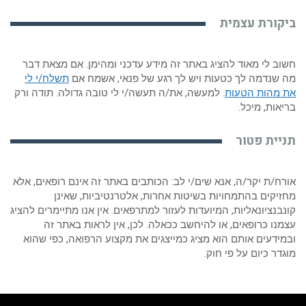
ביקורת עצמית
חשוב לי מאוד להציג באתר זה מידע עדכני ומהימן. אם מצאת דבר
מה שנדמה לך כטעות ויש לך רגע של פנאי, אשמח אם
תשלח/י לי
את מהות הטעות
. למעשה, את/ה תעשה/י לי טובה גדולה. תודה ורק
בריאות, מיכל.
תניית פטור
אורח/ת יקר/ה, אנא שים/י לב: הכותבים באתר זה אינם רופאים, אלא
מחזיקים בהתמחויות בשיטות אחרות, אלטרנטיביות, שאינן
קונבנציונאליות, המיועדות לעזור למתרפאים. אין אנו מתיימרים להציג
עצמנו כרופאים, או להיחשב ככאלה. לכן, אין לראות באתר זה
ובמידעים אותם הוא מציג כמייצגים את מקצוע הרפואה, כפי שהוא
מוגדר כיום על פי חוק.