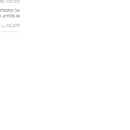
מיכל הררי
ספטמב
על התמודדו
או מלחיץ, 
קרא עוד ←