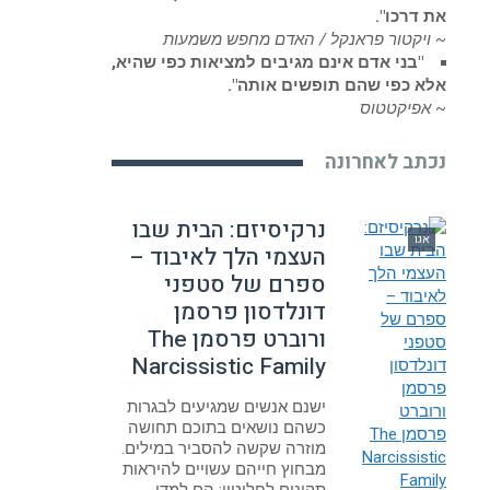
את דרכו".
~ ויקטור פראנקל / האדם מחפש משמעות
"בני אדם אינם מגיבים למציאות כפי שהיא,
אלא כפי שהם תופשים אותה".
~ אפיקטטוס
נכתב לאחרונה
נרקיסיזם: הבית שבו
אגו
העצמי הלך לאיבוד –
ספרם של סטפני
דונלדסון פרסמן
ורוברט פרסמן The
Narcissistic Family
ישנם אנשים שמגיעים לבגרות
כשהם נושאים בתוכם תחושה
מוזרה שקשה להסביר במילים.
מבחוץ חייהם עשויים להיראות
תקינים לחלוטין: הם למדו,