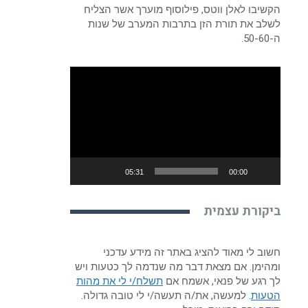
הקשיבו לאלן ווטס, פילוסוף מוערך אשר הצליח
לשלב את תורת הזן בתרבות המערב של שנות
ה-50-60.
נגן
וידאו
05:31
00:00
ביקורת עצמית
חשוב לי מאוד להציג באתר זה מידע עדכני
ומהימן. אם מצאת דבר מה שנדמה לך כטעות ויש
לך רגע של פנאי, אשמח אם
תשלח/י לי את מהות
הטעות
. למעשה, את/ה תעשה/י לי טובה גדולה.