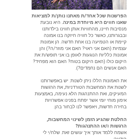
הפרשנות שכל אחד/ת מאתנו נותן/ת למציאות
שאנו חווים היא מיוחדת במינה.
היא נובעת
מנסיבות חיינו, מהחוויות אותן חווינו בילדותנו
ובבגרותנו, כאשר כל חוויה חיזקה בנו אמונה
קיימת או הטמיעה בנו אחת חדשה. הן אמונות
עצמיות (האם אני ראוי? האם אני מוזר/ה?) והן
אמונות כלליות הנוגעות לאופן בו אני תופש/ת את
היקום כולו (האם היקום בטוח? האם הוא מפחיד?
האם אנשים הם נחמדים?).
את האמונות הללו ניתן לשנות. יש באפשרותנו
לשנות את המחשבות הטורדניות, את הרגשות
המעיקים, ואת ההתנהגות הלא נעימה, באמצעות
אימון מוחי יומי אשר יפתח בפנינו אפשרויות
בחירה חדשות, ויאפשר לנו לבחור בהן.
החלטת שהגיע הזמן לשינוי המחשבות,
הרגשות ו/או ההתנהגות?
אשמח ללמד אותך איך עושים זאת. שלח/י לי
הודעה: