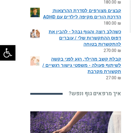
180.00
₪
קבצים מצורפים לסדרת ההרצאות:
הדרכת הורים מקיפה לילדים עם ADHD
180.00
₪
כשהלב רוצה והגוף נבהל - להבין את
דפוס ההתקשרות שלי / עוברים
להתקשרות בטוחה
פתח
270.00
₪
קבלת קשב מהילד, רגע לפני בקשה
לשיתוף פעולה - משפטי גישור רגשיים /
תקשורת מקרבת
27.00
₪
איך מרפאים גוף ונפש?