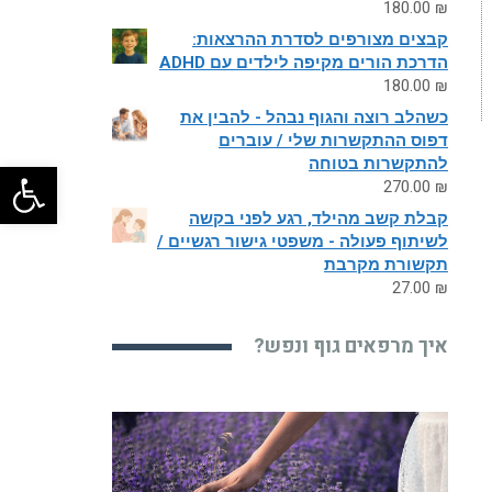
180.00
₪
קבצים מצורפים לסדרת ההרצאות:
הדרכת הורים מקיפה לילדים עם ADHD
180.00
₪
כשהלב רוצה והגוף נבהל - להבין את
דפוס ההתקשרות שלי / עוברים
להתקשרות בטוחה
פתח
270.00
₪
קבלת קשב מהילד, רגע לפני בקשה
לשיתוף פעולה - משפטי גישור רגשיים /
תקשורת מקרבת
27.00
₪
איך מרפאים גוף ונפש?