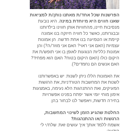
הפרשנות שכל אחד/ת מאתנו נותן/ת למציאות
שאנו חווים היא מיוחדת במינה.
היא נובעת
מנסיבות חיינו, מהחוויות אותן חווינו בילדותנו
ובבגרותנו, כאשר כל חוויה חיזקה בנו אמונה
קיימת או הטמיעה בנו אחת חדשה. הן אמונות
עצמיות (האם אני ראוי? האם אני מוזר/ה?) והן
אמונות כלליות הנוגעות לאופן בו אני תופש/ת את
היקום כולו (האם היקום בטוח? האם הוא מפחיד?
האם אנשים הם נחמדים?).
את האמונות הללו ניתן לשנות. יש באפשרותנו
לשנות את המחשבות הטורדניות, את הרגשות
המעיקים, ואת ההתנהגות הלא נעימה, באמצעות
אימון מוחי יומי אשר יפתח בפנינו אפשרויות
בחירה חדשות, ויאפשר לנו לבחור בהן.
החלטת שהגיע הזמן לשינוי המחשבות,
הרגשות ו/או ההתנהגות?
אשמח ללמד אותך איך עושים זאת. שלח/י לי
הודעה: