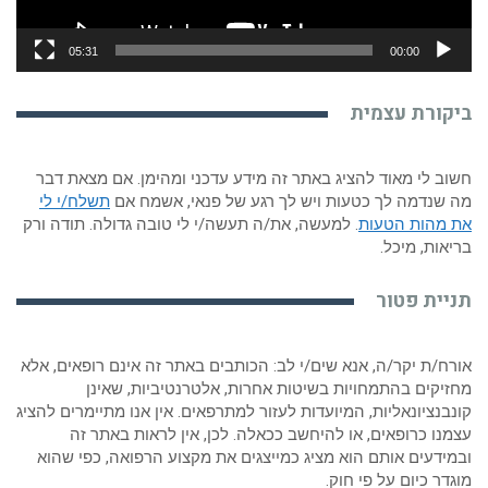
05:31
00:00
ביקורת עצמית
חשוב לי מאוד להציג באתר זה מידע עדכני ומהימן. אם מצאת דבר
מה שנדמה לך כטעות ויש לך רגע של פנאי, אשמח אם
תשלח/י לי
את מהות הטעות
. למעשה, את/ה תעשה/י לי טובה גדולה. תודה ורק
בריאות, מיכל.
תניית פטור
אורח/ת יקר/ה, אנא שים/י לב: הכותבים באתר זה אינם רופאים, אלא
מחזיקים בהתמחויות בשיטות אחרות, אלטרנטיביות, שאינן
קונבנציונאליות, המיועדות לעזור למתרפאים. אין אנו מתיימרים להציג
עצמנו כרופאים, או להיחשב ככאלה. לכן, אין לראות באתר זה
ובמידעים אותם הוא מציג כמייצגים את מקצוע הרפואה, כפי שהוא
מוגדר כיום על פי חוק.