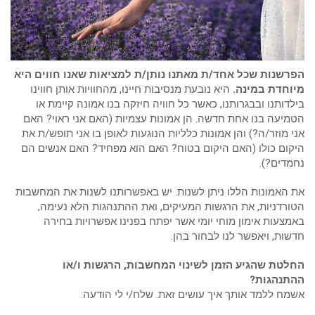
הפרשנות שכל אחד/ת מאתנו נותן/ת למציאות שאנו חווים היא
מיוחדת במינה.
היא נובעת מנסיבות חיינו, מהחוויות אותן חווינו
בילדותנו ובבגרותנו, כאשר כל חוויה חיזקה בנו אמונה קיימת או
הטמיעה בנו אחת חדשה. הן אמונות עצמיות (האם אני ראוי? האם
אני מוזר/ה?) והן אמונות כלליות הנוגעות לאופן בו אני תופש/ת את
היקום כולו (האם היקום בטוח? האם הוא מפחיד? האם אנשים הם
נחמדים?).
את האמונות הללו ניתן לשנות. יש באפשרותנו לשנות את המחשבות
הטורדניות, את הרגשות המעיקים, ואת ההתנהגות הלא נעימה,
באמצעות אימון מוחי יומי אשר יפתח בפנינו אפשרויות בחירה
חדשות, ויאפשר לנו לבחור בהן.
החלטת שהגיע הזמן לשינוי המחשבות, הרגשות ו/או
ההתנהגות?
אשמח ללמד אותך איך עושים זאת. שלח/י לי הודעה: