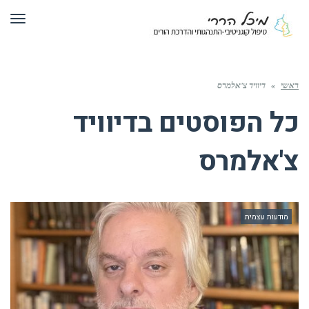
תפר
ראשי
»
דיוויד צ'אלמרס
כל הפוסטים ב
דיוויד
צ'אלמרס
מודעות עצמית