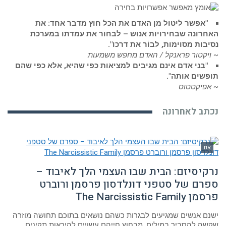
"אפשר ליטול מן האדם את הכל חוץ מדבר אחד: את
האחרונה שבחירויות אנוש – לבחור את עמדתו במערכת
נסיבות מסוימות, לבוֹר את דרכו".
~ ויקטור פראנקל / האדם מחפש משמעות
"בני אדם אינם מגיבים למציאות כפי שהיא, אלא כפי שהם
תופשים אותה".
~ אפיקטטוס
נכתב לאחרונה
אגו
נרקיסיזם: הבית שבו העצמי הלך לאיבוד –
ספרם של סטפני דונלדסון פרסמן ורוברט
פרסמן The Narcissistic Family
ישנם אנשים שמגיעים לבגרות כשהם נושאים בתוכם תחושה מוזרה
שקשה להסביר במילים. מבחוץ חייהם עשויים להיראות תקינים