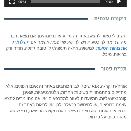
05:31
00:00
ביקורת עצמית
חשוב לי מאוד להציג באתר זה מידע עדכני ומהימן. אם מצאת דבר
מה שנדמה לך כטעות ויש לך רגע של פנאי, אשמח אם
תשלח/י לי
את מהות הטעות
. למעשה, את/ה תעשה/י לי טובה גדולה. תודה ורק
בריאות, מיכל.
תניית פטור
אורח/ת יקר/ה, אנא שים/י לב: הכותבים באתר זה אינם רופאים, אלא
מחזיקים בהתמחויות בשיטות אחרות, אלטרנטיביות, שאינן
קונבנציונאליות, המיועדות לעזור למתרפאים. אין אנו מתיימרים להציג
עצמנו כרופאים, או להיחשב ככאלה. לכן, אין לראות באתר זה
ובמידעים אותם הוא מציג כמייצגים את מקצוע הרפואה, כפי שהוא
מוגדר כיום על פי חוק.