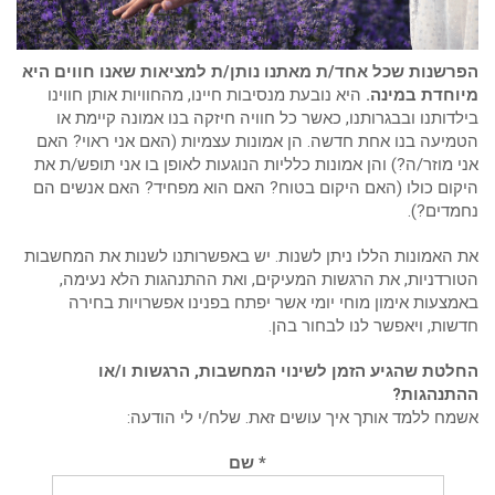
הפרשנות שכל אחד/ת מאתנו נותן/ת למציאות שאנו חווים היא
מיוחדת במינה.
היא נובעת מנסיבות חיינו, מהחוויות אותן חווינו
בילדותנו ובבגרותנו, כאשר כל חוויה חיזקה בנו אמונה קיימת או
הטמיעה בנו אחת חדשה. הן אמונות עצמיות (האם אני ראוי? האם
אני מוזר/ה?) והן אמונות כלליות הנוגעות לאופן בו אני תופש/ת את
היקום כולו (האם היקום בטוח? האם הוא מפחיד? האם אנשים הם
נחמדים?).
את האמונות הללו ניתן לשנות. יש באפשרותנו לשנות את המחשבות
הטורדניות, את הרגשות המעיקים, ואת ההתנהגות הלא נעימה,
באמצעות אימון מוחי יומי אשר יפתח בפנינו אפשרויות בחירה
חדשות, ויאפשר לנו לבחור בהן.
החלטת שהגיע הזמן לשינוי המחשבות, הרגשות ו/או
ההתנהגות?
אשמח ללמד אותך איך עושים זאת. שלח/י לי הודעה:
* שם