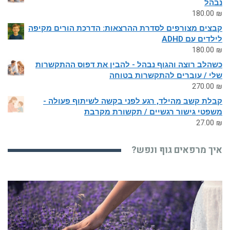
נבהל
180.00
₪
קבצים מצורפים לסדרת ההרצאות: הדרכת הורים מקיפה
לילדים עם ADHD
180.00
₪
כשהלב רוצה והגוף נבהל - להבין את דפוס ההתקשרות
שלי / עוברים להתקשרות בטוחה
270.00
₪
קבלת קשב מהילד, רגע לפני בקשה לשיתוף פעולה -
משפטי גישור רגשיים / תקשורת מקרבת
27.00
₪
איך מרפאים גוף ונפש?