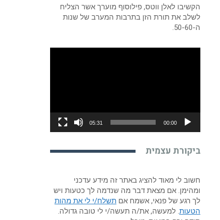
הקשיבו לאלן ווטס, פילוסוף מוערך אשר הצליח
לשלב את תורת הזן בתרבות המערב של שנות
ה-50-60.
נגן
וידאו
05:31
00:00
ביקורת עצמית
חשוב לי מאוד להציג באתר זה מידע עדכני
ומהימן. אם מצאת דבר מה שנדמה לך כטעות ויש
לך רגע של פנאי, אשמח אם
תשלח/י לי את מהות
הטעות
. למעשה, את/ה תעשה/י לי טובה גדולה.