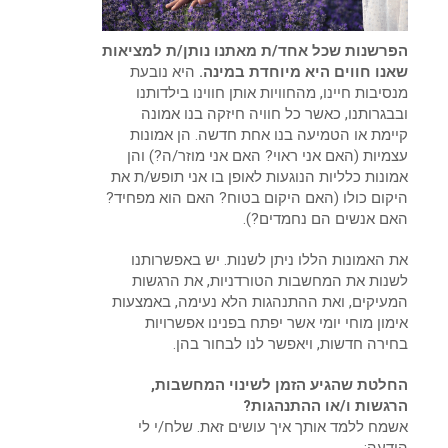
הפרשנות שכל אחד/ת מאתנו נותן/ת למציאות
שאנו חווים היא מיוחדת במינה.
היא נובעת
מנסיבות חיינו, מהחוויות אותן חווינו בילדותנו
ובבגרותנו, כאשר כל חוויה חיזקה בנו אמונה
קיימת או הטמיעה בנו אחת חדשה. הן אמונות
עצמיות (האם אני ראוי? האם אני מוזר/ה?) והן
אמונות כלליות הנוגעות לאופן בו אני תופש/ת את
היקום כולו (האם היקום בטוח? האם הוא מפחיד?
האם אנשים הם נחמדים?).
את האמונות הללו ניתן לשנות. יש באפשרותנו
לשנות את המחשבות הטורדניות, את הרגשות
המעיקים, ואת ההתנהגות הלא נעימה, באמצעות
אימון מוחי יומי אשר יפתח בפנינו אפשרויות
בחירה חדשות, ויאפשר לנו לבחור בהן.
החלטת שהגיע הזמן לשינוי המחשבות,
הרגשות ו/או ההתנהגות?
אשמח ללמד אותך איך עושים זאת. שלח/י לי
הודעה: