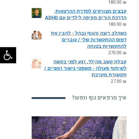
180.00
₪
קבצים מצורפים לסדרת ההרצאות:
הדרכת הורים מקיפה לילדים עם ADHD
180.00
₪
כשהלב רוצה והגוף נבהל - להבין את
דפוס ההתקשרות שלי / עוברים
להתקשרות בטוחה
פתח
270.00
₪
קבלת קשב מהילד, רגע לפני בקשה
לשיתוף פעולה - משפטי גישור רגשיים /
תקשורת מקרבת
27.00
₪
איך מרפאים גוף ונפש?