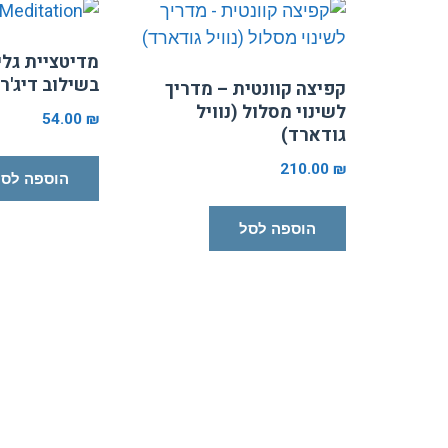
העדכני
ביותר
בשילוב דיג'רי
קפיצה קוונטית – מדריך
לשינוי מסלול (נוויל
54.00
₪
גודארד)
210.00
₪
הוספה לסל
הוספה לסל