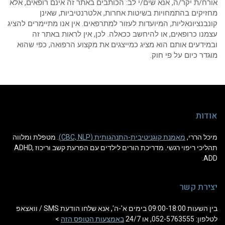
אורח/ת יקר/ה, אנא שים/י לב: הכותבים באתר זה אינם רופאים, אלא
מחזיקים בהתמחויות בשיטות אחרות, אלטרנטיביות, שאינן
קונבנציונאליות, המיועדות לעזור למתרפאים. אין אנו מתיימרים להציג
עצמנו כרופאים, או להיחשב ככאלה. לכן, אין לראות באתר זה
ובמידעים אותם הוא מציג כמייצגים את מקצוע הרפואה, כפי שהוא
מוגדר כיום על פי חוק.
אודות
מיכל הררי,
מאמנת קוגניטיבית-התנהגותית (CBC, NLP)
. מטפלת ומלווה
תהליכי ריפוי רגשי. מדריכת הורים לילדים עם הפרעת קשב וריכוז ADHD,
ADD.
יצירת קשר
בין השעות 09:00-18:00 בימים א'-ה', אנא שלחו הודעת SMS / וואצאפ
לטלפון: 052-5763555, או 24/7
באמצעות הטופס הזה
>