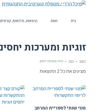
בית
חנות
הרצאות, סדנאות, קורסים
זוגיות ומערכות יחסים
ראשי
»
חנות
»
זוגיות ומערכות יחסים
ממוין
מציגים את כל ⁦2⁩ התוצאות
לפי
הפריט
העדכני
ביותר
מנוי שנתי לספריית המרחב