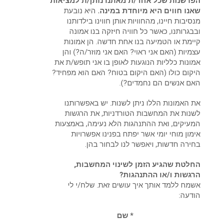
הפרשנות שכל אחד/ת מאתנו נותן/ת למציאות
שאנו חווים היא מיוחדת במינה.
היא נובעת
מנסיבות חיינו, מהחוויות אותן חווינו בילדותנו
ובבגרותנו, כאשר כל חוויה חיזקה בנו אמונה
קיימת או הטמיעה בנו אחת חדשה. הן אמונות
עצמיות (האם אני ראוי? האם אני מוזר/ה?) והן
אמונות כלליות הנוגעות לאופן בו אני תופש/ת את
היקום כולו (האם היקום בטוח? האם הוא מפחיד?
האם אנשים הם נחמדים?).
את האמונות הללו ניתן לשנות. יש באפשרותנו
לשנות את המחשבות הטורדניות, את הרגשות
המעיקים, ואת ההתנהגות הלא נעימה, באמצעות
אימון מוחי יומי אשר יפתח בפנינו אפשרויות
בחירה חדשות, ויאפשר לנו לבחור בהן.
החלטת שהגיע הזמן לשינוי המחשבות,
הרגשות ו/או ההתנהגות?
אשמח ללמד אותך איך עושים זאת. שלח/י לי
הודעה:
* שם