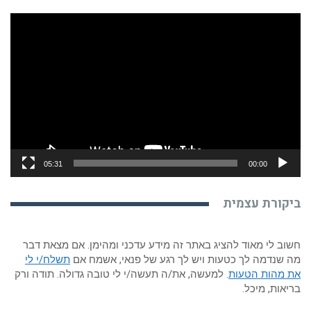
נגן
וידאו
05:31
00:00
ביקורת עצמית
חשוב לי מאוד להציג באתר זה מידע עדכני ומהימן. אם מצאת דבר
מה שנדמה לך כטעות ויש לך רגע של פנאי, אשמח אם
תשלח/י לי
את מהות הטעות
. למעשה, את/ה תעשה/י לי טובה גדולה. תודה ורק
בריאות, מיכל.