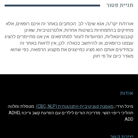
תניית פטור
אורח/ת יקר/ה, אנא שים/י לב: הכותבים באתר זה אינם רופאים, אלא
מחזיקים בהתמחויות בשיטות אחרות, אלטרנטיביות, שאינן
קונבנציונאליות, המיועדות לעזור למתרפאים. אין אנו מתיימרים להציג
עצמנו כרופאים, או להיחשב ככאלה. לכן, אין לראות באתר זה
ובמידעים אותם הוא מציג כמייצגים את מקצוע הרפואה, כפי שהוא
מוגדר כיום על פי חוק.
אודות
מיכל הררי,
מאמנת קוגניטיבית-התנהגותית (CBC, NLP)
. מטפלת ומלווה
תהליכי ריפוי רגשי. מדריכת הורים לילדים עם הפרעת קשב וריכוז ADHD,
ADD.
יצירת קשר