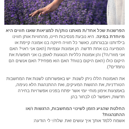
הפרשנות שכל אחד/ת מאתנו נותן/ת למציאות שאנו חווים היא
מיוחדת במינה.
היא נובעת מנסיבות חיינו, מהחוויות אותן חווינו
בילדותנו ובבגרותנו, כאשר כל חוויה חיזקה בנו אמונה קיימת או
הטמיעה בנו אחת חדשה. הן אמונות עצמיות (האם אני ראוי? האם
אני מוזר/ה?) והן אמונות כלליות הנוגעות לאופן בו אני תופש/ת את
היקום כולו (האם היקום בטוח? האם הוא מפחיד? האם אנשים הם
נחמדים?).
את האמונות הללו ניתן לשנות. יש באפשרותנו לשנות את המחשבות
הטורדניות, את הרגשות המעיקים, ואת ההתנהגות הלא נעימה,
באמצעות אימון מוחי יומי אשר יפתח בפנינו אפשרויות בחירה
חדשות, ויאפשר לנו לבחור בהן.
החלטת שהגיע הזמן לשינוי המחשבות, הרגשות ו/או
ההתנהגות?
אשמח ללמד אותך איך עושים זאת. שלח/י לי הודעה: