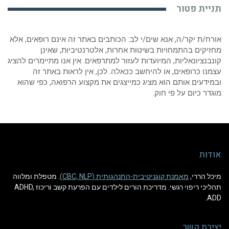
תניית פטור
אורח/ת יקר/ה, אנא שים/י לב: הכותבים באתר זה אינם רופאים, אלא
מחזיקים בהתמחויות בשיטות אחרות, אלטרנטיביות, שאינן
קונבנציונאליות, המיועדות לעזור למתרפאים. אין אנו מתיימרים להציג
עצמנו כרופאים, או להיחשב ככאלה. לכן, אין לראות באתר זה
ובמידעים אותם הוא מציג כמייצגים את מקצוע הרפואה, כפי שהוא
מוגדר כיום על פי חוק.
אודות
מיכל הררי,
מאמנת קוגניטיבית-התנהגותית (CBC, NLP)
. מטפלת ומלווה
תהליכי ריפוי רגשי. מדריכת הורים לילדים עם הפרעת קשב וריכוז ADHD,
ADD.
יצירת קשר