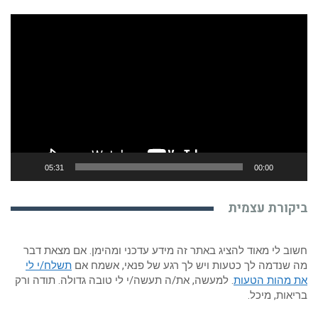
נגן
וידאו
05:31
00:00
ביקורת עצמית
חשוב לי מאוד להציג באתר זה מידע עדכני ומהימן. אם מצאת דבר
מה שנדמה לך כטעות ויש לך רגע של פנאי, אשמח אם
תשלח/י לי
את מהות הטעות
. למעשה, את/ה תעשה/י לי טובה גדולה. תודה ורק
בריאות, מיכל.