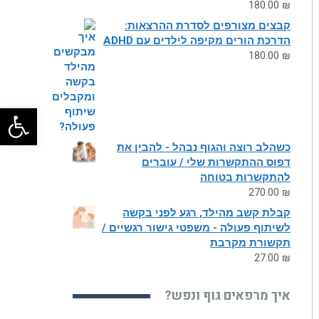
180.00
₪
קבצים מצורפים לסדרת ההרצאות:
הדרכת הורים מקיפה לילדים עם ADHD
180.00
₪
פתח
כשהלב רוצה והגוף נבהל - להבין את
דפוס ההתקשרות שלי / עוברים
להתקשרות בטוחה
270.00
₪
קבלת קשב מהילד, רגע לפני בקשה
לשיתוף פעולה - משפטי גישור רגשיים /
תקשורת מקרבת
27.00
₪
איך מרפאים גוף ונפש?