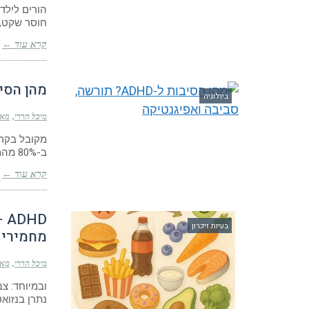
חוסר שקט, ק
קרא עוד ←
מהן הסיבות ל-ADHD? תורשה
ביולוגיה
מיכל הררי
מאי 18, 
ב-80% מהמקרים, לערך, מקורה גנטי. אך גנים אינם פועלים בחלל
קרא עוד ←
HD
בעיות זיכרון
מחמירים
מיכל הררי
מאי 8, 5
נתרן בנזואט (E211, BHA, BHT.). מחקרים