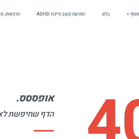
וסף >
בלוג
הפרעת קשב וריכוז ADHD
הרצאות, סד
4
אופססס.
הדף שחיפשת לא 