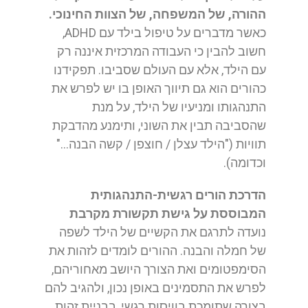
ההורה, של המשפחה, של הצוות החינוכי.
כאשר מדברים על טיפול בילד עם ADHD,
חשוב להבין כי העבודה המרכזית איננה רק
עם הילד, אלא עם העולם שסביבו. תפקידנו
כהורים הוא גם תיווך האופן בו יש לפרש את
התנהגותו ומניעיו של הילד, על מנת
שהסביבה תבין את השוני, ותימנע מהדבקת
תוויות ("הילד עצלן / חוצפן / קשה הבנה…"
וכדומה).
הדרכת הורים רגשית-התנהגותית
המבוססת על גישת תקשורת מקרבת
נועדה לתרגם את הקשיים של הילד לשפה
של חמלה והבנה. ההורים לומדים לזהות את
הסימפטומים ואת הצורך היושב מאחוריהם,
לפרש את התסמינים באופן נכון, ולהגיב להם
בצורה שתומכת בוויסות רגשי, בבניית זהות