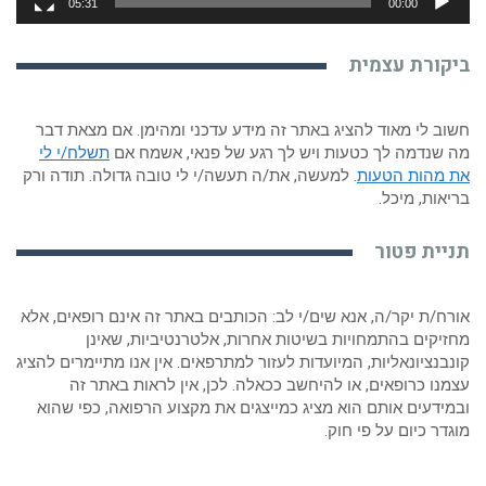
05:31
00:00
ביקורת עצמית
חשוב לי מאוד להציג באתר זה מידע עדכני ומהימן. אם מצאת דבר
מה שנדמה לך כטעות ויש לך רגע של פנאי, אשמח אם
תשלח/י לי
את מהות הטעות
. למעשה, את/ה תעשה/י לי טובה גדולה. תודה ורק
בריאות, מיכל.
תניית פטור
אורח/ת יקר/ה, אנא שים/י לב: הכותבים באתר זה אינם רופאים, אלא
מחזיקים בהתמחויות בשיטות אחרות, אלטרנטיביות, שאינן
קונבנציונאליות, המיועדות לעזור למתרפאים. אין אנו מתיימרים להציג
עצמנו כרופאים, או להיחשב ככאלה. לכן, אין לראות באתר זה
ובמידעים אותם הוא מציג כמייצגים את מקצוע הרפואה, כפי שהוא
מוגדר כיום על פי חוק.