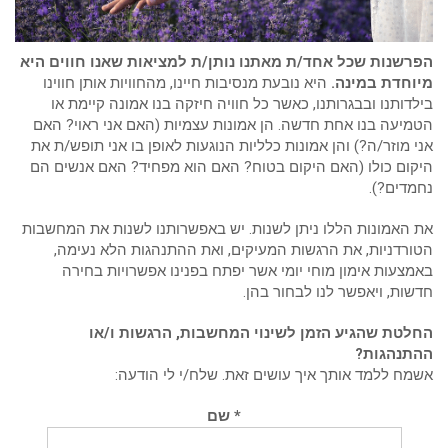
הפרשנות שכל אחד/ת מאתנו נותן/ת למציאות שאנו חווים היא
מיוחדת במינה.
היא נובעת מנסיבות חיינו, מהחוויות אותן חווינו
בילדותנו ובבגרותנו, כאשר כל חוויה חיזקה בנו אמונה קיימת או
הטמיעה בנו אחת חדשה. הן אמונות עצמיות (האם אני ראוי? האם
אני מוזר/ה?) והן אמונות כלליות הנוגעות לאופן בו אני תופש/ת את
היקום כולו (האם היקום בטוח? האם הוא מפחיד? האם אנשים הם
נחמדים?).
את האמונות הללו ניתן לשנות. יש באפשרותנו לשנות את המחשבות
הטורדניות, את הרגשות המעיקים, ואת ההתנהגות הלא נעימה,
באמצעות אימון מוחי יומי אשר יפתח בפנינו אפשרויות בחירה
חדשות, ויאפשר לנו לבחור בהן.
החלטת שהגיע הזמן לשינוי המחשבות, הרגשות ו/או
ההתנהגות?
אשמח ללמד אותך איך עושים זאת. שלח/י לי הודעה:
* שם