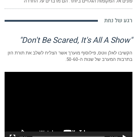
פונים אל המקומות הגלויים ביותר. הם מדברים על החרדה
רגע של נחת
"Don't Be Scared, It's All A Show"
הקשיבו לאלן ווטס, פילוסוף מוערך אשר הצליח לשלב את תורת הזן
בתרבות המערב של שנות ה-50-60.
נגן
וידאו