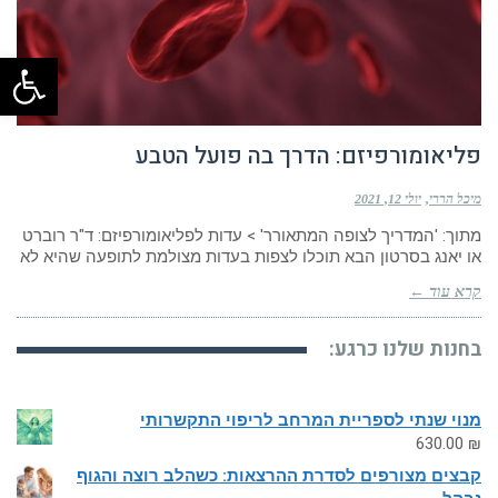
פתח
פליאומורפיזם: הדרך בה פועל הטבע
מיכל הררי
יולי 12, 2021
מתוך: 'המדריך לצופה המתאורר' > עדות לפליאומורפיזם: ד"ר רוברט
או יאנג בסרטון הבא תוכלו לצפות בעדות מצולמת לתופעה שהיא לא
קרא עוד ←
בחנות שלנו כרגע:
מנוי שנתי לספריית המרחב לריפוי התקשרותי
630.00
₪
קבצים מצורפים לסדרת ההרצאות: כשהלב רוצה והגוף