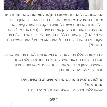
הפרשנות שכל אחד/ת מאתנו נותן/ת למציאות שאנו חווים היא
מיוחדת במינה.
היא נובעת מנסיבות חיינו, מהחוויות אותן חווינו
בילדותנו ובבגרותנו, כאשר כל חוויה חיזקה בנו אמונה קיימת או
הטמיעה בנו אחת חדשה. הן אמונות עצמיות (האם אני ראוי? האם
אני מוזר/ה?) והן אמונות כלליות הנוגעות לאופן בו אני תופש/ת את
היקום כולו (האם היקום בטוח? האם הוא מפחיד? האם אנשים הם
נחמדים?).
את האמונות הללו ניתן לשנות. יש באפשרותנו לשנות את המחשבות
הטורדניות, את הרגשות המעיקים, ואת ההתנהגות הלא נעימה,
באמצעות אימון מוחי יומי אשר יפתח בפנינו אפשרויות בחירה
חדשות, ויאפשר לנו לבחור בהן.
החלטת שהגיע הזמן לשינוי המחשבות, הרגשות ו/או
ההתנהגות?
אשמח ללמד אותך איך עושים זאת. שלח/י לי הודעה:
* שם