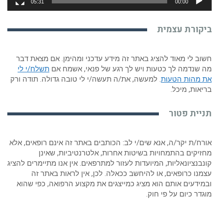
05:31
00:00
ביקורת עצמית
חשוב לי מאוד להציג באתר זה מידע עדכני ומהימן. אם מצאת דבר
מה שנדמה לך כטעות ויש לך רגע של פנאי, אשמח אם
תשלח/י לי
את מהות הטעות
. למעשה, את/ה תעשה/י לי טובה גדולה. תודה ורק
בריאות, מיכל.
תניית פטור
אורח/ת יקר/ה, אנא שים/י לב: הכותבים באתר זה אינם רופאים, אלא
מחזיקים בהתמחויות בשיטות אחרות, אלטרנטיביות, שאינן
קונבנציונאליות, המיועדות לעזור למתרפאים. אין אנו מתיימרים להציג
עצמנו כרופאים, או להיחשב ככאלה. לכן, אין לראות באתר זה
ובמידעים אותם הוא מציג כמייצגים את מקצוע הרפואה, כפי שהוא
מוגדר כיום על פי חוק.