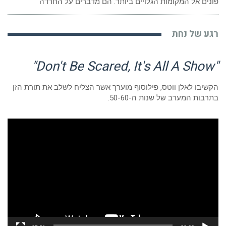
פונים אל המקומות הגלויים ביותר. הם מדברים על החרדה
רגע של נחת
"Don't Be Scared, It's All A Show"
הקשיבו לאלן ווטס, פילוסוף מוערך אשר הצליח לשלב את תורת הזן
בתרבות המערב של שנות ה-50-60.
נגן
וידאו