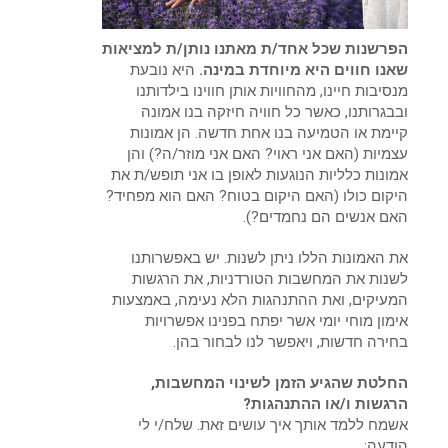
הפרשנות שכל אחד/ת מאתנו נותן/ת למציאות
שאנו חווים היא מיוחדת במינה.
היא נובעת
מנסיבות חיינו, מהחוויות אותן חווינו בילדותנו
ובבגרותנו, כאשר כל חוויה חיזקה בנו אמונה
קיימת או הטמיעה בנו אחת חדשה. הן אמונות
עצמיות (האם אני ראוי? האם אני מוזר/ה?) והן
אמונות כלליות הנוגעות לאופן בו אני תופש/ת את
היקום כולו (האם היקום בטוח? האם הוא מפחיד?
האם אנשים הם נחמדים?).
את האמונות הללו ניתן לשנות. יש באפשרותנו
לשנות את המחשבות הטורדניות, את הרגשות
המעיקים, ואת ההתנהגות הלא נעימה, באמצעות
אימון מוחי יומי אשר יפתח בפנינו אפשרויות
בחירה חדשות, ויאפשר לנו לבחור בהן.
החלטת שהגיע הזמן לשינוי המחשבות,
הרגשות ו/או ההתנהגות?
אשמח ללמד אותך איך עושים זאת. שלח/י לי
הודעה: