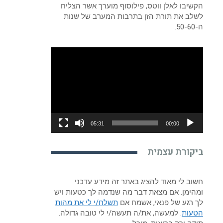
הקשיבו לאלן ווטס, פילוסוף מוערך אשר הצליח
לשלב את תורת הזן בתרבות המערב של שנות
ה-50-60.
נגן
וידאו
05:31
00:00
ביקורת עצמית
חשוב לי מאוד להציג באתר זה מידע עדכני
ומהימן. אם מצאת דבר מה שנדמה לך כטעות ויש
לך רגע של פנאי, אשמח אם
תשלח/י לי את מהות
הטעות
. למעשה, את/ה תעשה/י לי טובה גדולה.