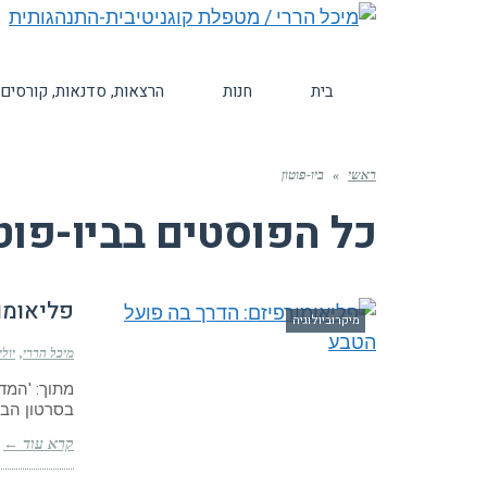
בית
חנות
הרצאות, סדנאות, קורסים
ראשי
»
ביו-פוטון
כל הפוסטים ב
ביו-פוט
פליאומו
מיקרוביולוגיה
מיכל הררי
יולי 12, 21
מתוך: 'המדר
בסרטון הבא
קרא עוד ←