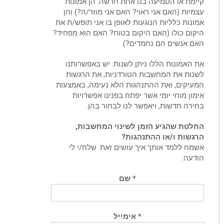
קיימת או הטמיעה בנו אחת חדשה. הן אמונות
עצמיות (האם אני ראוי? האם אני מוזר/ה?) והן
אמונות כלליות הנוגעות לאופן בו אני תופש/ת את
היקום כולו (האם היקום בטוח? האם הוא מפחיד?
האם אנשים הם נחמדים?).
את האמונות הללו ניתן לשנות. יש באפשרותנו
לשנות את המחשבות הטורדניות, את הרגשות
המעיקים, ואת ההתנהגות הלא נעימה, באמצעות
אימון מוחי יומי אשר יפתח בפנינו אפשרויות
בחירה חדשות, ויאפשר לנו לבחור בהן.
החלטת שהגיע הזמן לשינוי המחשבות,
הרגשות ו/או ההתנהגות?
אשמח ללמד אותך איך עושים זאת. שלח/י לי
הודעה:
* שם
* אימייל