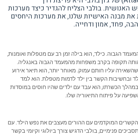
תיאוריית ההתקשרות (Attachment Theory) של ג'ון בולבי היא פריצת דרך
 האנושית. בולבי הצליח להגדיר כיצד מערכות
 את מבנה האישיות שלנו, את מערכות היחסים
בה, פחד, אמון ודחייה.
 בלונדון למשפחה מהמעמד הגבוה. כילד, הוא בילה זמן רב עם מטפלות ואומנות,
באותה תקופה בקרב משפחות מהמעמד הגבוה באנגליה.
פרידה מאומנת אהובה בגיל 4, חוויה שהשאירה עליו חותם עמוק. מאוחר יותר, הוא תיאר אירוע
ילד ובחשיבות הקשר בין ילד לדמות מטפלת. הוא למד
 במהלך הכשרתו, הוא עבד עם ילדים שהיו חוסים במוסדות
פיעה על פיתוח התיאוריה שלו.
שהקשרים המוקדמים עם ההורים מעצבים את נפש הילד. עם
ביכים פנימיים, בולבי הדגיש צורך ביולוגי וקיומי בקשר