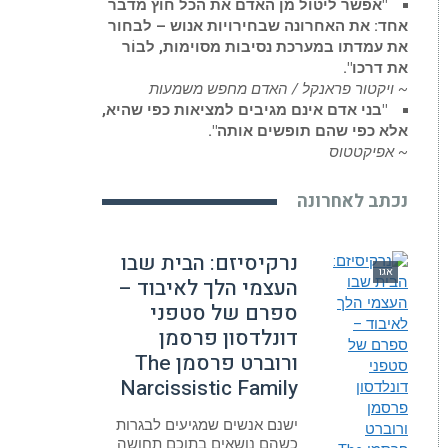
"אפשר ליטול מן האדם את הכל חוץ מדבר
אחד: את האחרונה שבחירויות אנוש – לבחור
את עמדתו במערכת נסיבות מסוימות, לבוֹר
את דרכו".
~ ויקטור פראנקל / האדם מחפש משמעות
"בני אדם אינם מגיבים למציאות כפי שהיא,
אלא כפי שהם תופשים אותה".
~ אפיקטטוס
נכתב לאחרונה
נרקיסיזם: הבית שבו
אגו
העצמי הלך לאיבוד –
ספרם של סטפני
דונלדסון פרסמן
ורוברט פרסמן The
Narcissistic Family
ישנם אנשים שמגיעים לבגרות
כשהם נושאים בתוכם תחושה