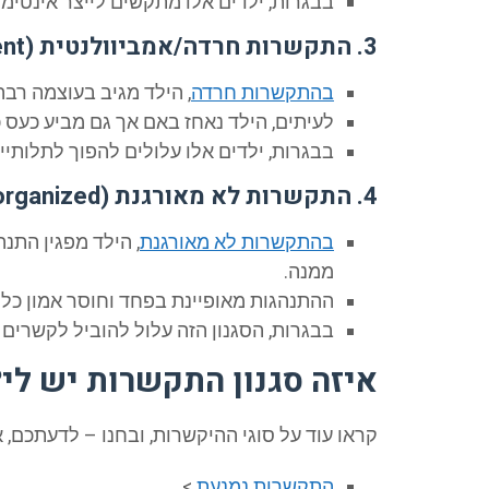
בבגרות, ילדים אלו מתקשים לייצר אינטימי
3. התקשרות חרדה/אמביוולנטית (Anxious/Ambivalent):
בהתקשרות חרדה
, הילד מגיב בעוצמה רב
לעיתים, הילד נאחז באם אך גם מביע כעס 
בבגרות, ילדים אלו עלולים להפוך לתלותי
4. התקשרות לא מאורגנת (Disorganized):
בהתקשרות לא מאורגנת
, הילד מפגין התנ
ממנה.
ההתנהגות מאופיינת בפחד וחוסר אמון כלפ
בבגרות, הסגנון הזה עלול להוביל לקשרים 
איזה סגנון התקשרות יש לי?
קראו עוד על סוגי ההיקשרות, ובחנו – לדעתכם, 
התקשרות נמנעת
>