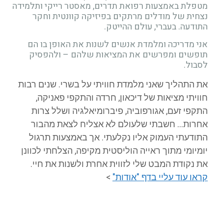
מטפלת באמצעות רפואת תדרים, מאסטר רייקי ותלמידה
נצחית של מודלים מרתקים בפיזיקה קוונטית וחקר
התודעה. בעברי, עולם ההייטק.
אני מדריכה ומלמדת אנשים לשנות את האופן בו הם
תופשים ומפרשים את המציאות שלהם – ולהפסיק
לסבול.
את התהליך שאני מלמדת חוויתי על בשרי. שנים רבות
חוויתי מציאות של דיכאון, חרדה והתקפי פאניקה,
התקפי זעם, אגורפוביה, פיברומיאלגיה ושלל צרות
אחרות… חשבתי שלעולם לא אצליח לצאת מהבור
התודעתי העמוק אליו נקלעתי. אך באמצעות תרגול
יומיומי מתוך ראייה הוליסטית מקיפה, הצלחתי לכוונן
את נקודת המבט שלי לזווית אחרת ולשנות את חיי.
קראו עוד עליי בדף "אודות"
>