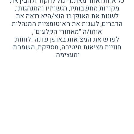
כל אחת ואחד מאתנו יכול לחקור ולהבין את
מקורות מחשבותיו, רגשותיו והתנהגותו,
לשנות את האופן בו הוא/היא רואה את
הדברים, לשנות את האוטומציות המנהלות
אותו/ה "מאחורי הקלעים",
לפרש את המציאות באופן שונה ולחוות
חוויית מציאות מיטיבה, מספקת, משמחת
ומעצימה.
…
הצטרפו למסע של ריפוי רגשי
והתפתחות תודעתית,
במהלכו תחוו שינוי משמעותי ומרגש