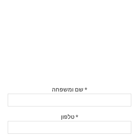
לרישום והצטרפות לקורס במחזור
ספטמבר 23'
(מס' המקומות מוגבל)
אנא מלא/י פרטיך:
* שם ומשפחה
* טלפון