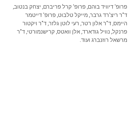
פרופ' דיוויד בוהם, פרופ' קרל פריברם, יצחק בנטוב,
ד"ר ריצ'רד גרבר, מייקל טלבוט, פרופ' דייטמר
היימס, ד"ר אלון רטר, רעי לוטן גלזר, ד"ר ויקטור
פרנקל, נוויל גודארד, אלן וואטס, קרישנמורטי, ד"ר
מרשאל רוזנברג ועוד.
כל האפשרויות קיימות
והן פתוחות בפני כל אחד
ואחת מאתנו.
מה תהיה האפשרות אשר תתתגשם