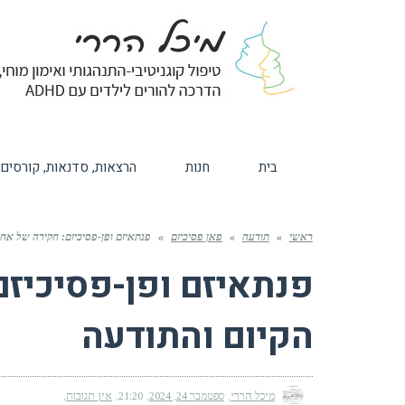
בית
חנות
הרצאות, סדנאות, קורסים
ראשי
»
תודעה
»
פאן פסיכיזם
»
פנתאיזם ופן-פסיכיזם: חקירה של אחד
פנתאיזם ופן-פסיכיזם
הקיום והתודעה
מיכל הררי
ספטמבר 24, 2024
21:20
אין תגובות