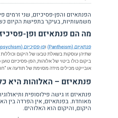
הפנתאיזם והפן-פסיכיזם, שני זרמים פ
משמעותיות, בעיקר בתפישת הקיום כש
מה הם פנתאיזם ופן-פסיכיז
פנתאיזם
(Pantheism)
ו
פן-פסיכיזם
(Panpsychism)
שתיהן עוסקות בשאלת טבעו של היקום וכוללות 
ביקום כולו ביטוי של אלוהות, הפן-פסיכיזם טוען
אובייקט מכילים מידה מסוימת של תודעה או "חווי
פנתאיזם – האלוהות היא כל
פנתאיזם זו גישה פילוסופית ותיאולוג
מאוחדת. בפנתאיזם, אין הפרדה בין האל
היקום, והיקום הוא האלוהים.