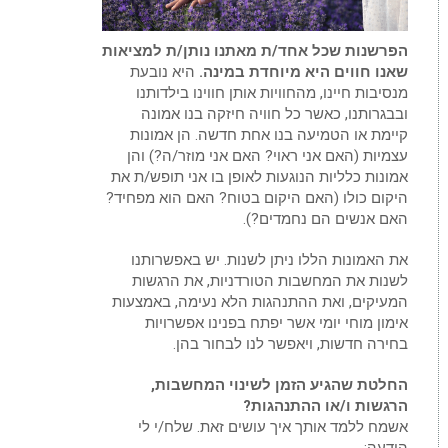
הפרשנות שכל אחד/ת מאתנו נותן/ת למציאות
שאנו חווים היא מיוחדת במינה.
היא נובעת
מנסיבות חיינו, מהחוויות אותן חווינו בילדותנו
ובבגרותנו, כאשר כל חוויה חיזקה בנו אמונה
קיימת או הטמיעה בנו אחת חדשה. הן אמונות
עצמיות (האם אני ראוי? האם אני מוזר/ה?) והן
אמונות כלליות הנוגעות לאופן בו אני תופש/ת את
היקום כולו (האם היקום בטוח? האם הוא מפחיד?
האם אנשים הם נחמדים?).
את האמונות הללו ניתן לשנות. יש באפשרותנו
לשנות את המחשבות הטורדניות, את הרגשות
המעיקים, ואת ההתנהגות הלא נעימה, באמצעות
אימון מוחי יומי אשר יפתח בפנינו אפשרויות
בחירה חדשות, ויאפשר לנו לבחור בהן.
החלטת שהגיע הזמן לשינוי המחשבות,
הרגשות ו/או ההתנהגות?
אשמח ללמד אותך איך עושים זאת. שלח/י לי
הודעה: