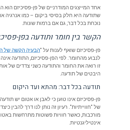
אחד המייצגים המודרניים של פן-פסיכיזם הוא הפ
שתודעה היא חלק בסיסי ביקום – כמו אנרגיה או ח
נוכחת בכל דבר, גם אם ברמות שונות.
הקשר בין חומר ותודעה בפן-פסיכי
פן-פסיכיזם שואף לענות על "
הבעיה הקשה של ה
לנבוע מהחומר. לפי הפן-פסיכיזם, התודעה אינה
זו רואה את החומר והתודעה כשני צדדים של או
היבטים של תודעה.
תודעה בכל דבר: מהתא ועד היקום
פן-פסיכיזם אינו טוען כי לאבן או אטום יש תודע
של "חווייתיות". רעיון זה נותן לנו דרך להבין כ
מורכבות, כאשר חוויות פשוטות מתרחשות באטומי
אינטיליגנטיות.