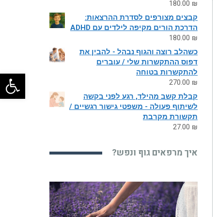
180.00
₪
קבצים מצורפים לסדרת ההרצאות:
הדרכת הורים מקיפה לילדים עם ADHD
180.00
₪
כשהלב רוצה והגוף נבהל - להבין את
דפוס ההתקשרות שלי / עוברים
להתקשרות בטוחה
פתח
270.00
₪
קבלת קשב מהילד, רגע לפני בקשה
לשיתוף פעולה - משפטי גישור רגשיים /
תקשורת מקרבת
27.00
₪
איך מרפאים גוף ונפש?