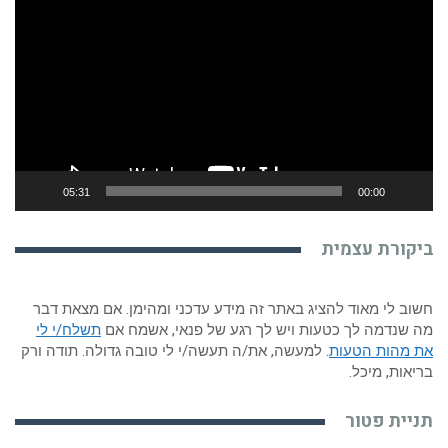
או
05:31
00:00
קורת עצמית
ב לי מאוד להציג באתר זה מידע עדכני ומהימן. אם מצאת דבר
שנדמה לך כטעות ויש לך רגע של פנאי, אשמח אם
תשלח/י לי
 מהות הטעות
. למעשה, את/ה תעשה/י לי טובה גדולה. תודה ורק
אות, מיכל.
יית פטור