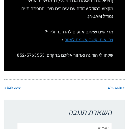
(טיפול גם בנפגע/ת וגם בפוגע/ת). מכשירה אנשי
מקצוע במודל עבודה עם עיכובים נוירו-התפתחותיים
(מודל NOAM).
מרגישים שאתם זקוקים להדרכה וליווי?
צרו איתי קשר, אשמח לעזור
>
שלחו לי הודעה ואחזור אליכם בהקדם: 052-5763555
סט קודם
פוסט הבא »
השארת תגובה
שם:*