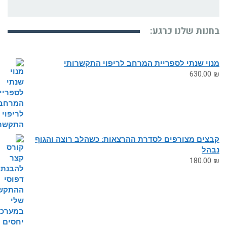
נות שלנו כרגע:
י שנתי לספריית המרחב לריפוי התקשרותי
630.0
צים מצורפים לסדרת ההרצאות: כשהלב רוצה והגוף
הל
180.0