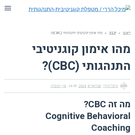
תפריט
י
»
NLP
»
מהו אימון קוגניטיבי התנהגותי (CBC)?
הו אימון קוגניטיבי
נהגותי (CBC)?
מיכל הררי
פברואר 8, 2024
14:38
אין תגובות
 זה CBC?
Cognitive Behavior
Coachin