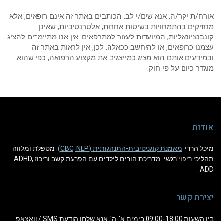
ח/ת יקר/ה, אנא שים/י לב: הכותבים באתר זה אינם רופאים, אלא
יקים בהתמחויות בשיטות אחרות, אלטרנטיביות, שאינן
בנציונאליות, המיועדות לעזור למתרפאים. אין אנו מתיימרים להציג
נו כרופאים, או להיחשב ככאלה. לכן, אין לראות באתר זה
ידעים אותם הוא מציג כמייצגים את מקצוע הרפואה, כפי שהוא
דר כיום על פי חוק.
דות
ל הררי,
מאמנת קוגניטיבית-התנהגותית (CBC, NLP)
. מטפלת ומלווה
תהליכי ריפוי רגשי. מדריכת הורים לילדים עם הפרעת קשב וריכוז ADHD,
A
ירת קשר
בין השעות 09:00-18:00 בימים א'-ה', אנא שלחו הודעת SMS / וואצאפ