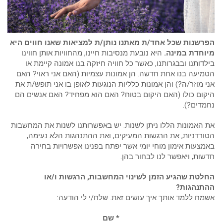
הפרשנות שכל אחד/ת מאתנו נותן/ת למציאות שאנו חווים היא
מיוחדת במינה.
היא נובעת מנסיבות חיינו, מהחוויות אותן חווינו
בילדותנו ובבגרותנו, כאשר כל חוויה חיזקה בנו אמונה קיימת או
הטמיעה בנו אחת חדשה. הן אמונות עצמיות (האם אני ראוי? האם
אני מוזר/ה?) והן אמונות כלליות הנוגעות לאופן בו אני תופש/ת את
היקום כולו (האם היקום בטוח? האם הוא מפחיד? האם אנשים הם
נחמדים?).
את האמונות הללו ניתן לשנות. יש באפשרותנו לשנות את המחשבות
הטורדניות, את הרגשות המעיקים, ואת ההתנהגות הלא נעימה,
באמצעות אימון מוחי יומי אשר יפתח בפנינו אפשרויות בחירה
חדשות, ויאפשר לנו לבחור בהן.
החלטת שהגיע הזמן לשינוי המחשבות, הרגשות ו/או
ההתנהגות?
אשמח ללמד אותך איך עושים זאת. שלח/י לי הודעה:
* שם