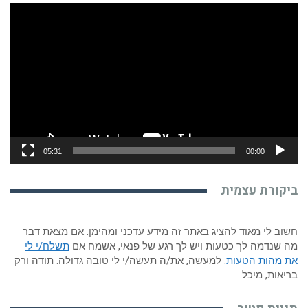
נגן
וידאו
05:31
00:00
ביקורת עצמית
חשוב לי מאוד להציג באתר זה מידע עדכני ומהימן. אם מצאת דבר
מה שנדמה לך כטעות ויש לך רגע של פנאי, אשמח אם
תשלח/י לי
את מהות הטעות
. למעשה, את/ה תעשה/י לי טובה גדולה. תודה ורק
בריאות, מיכל.