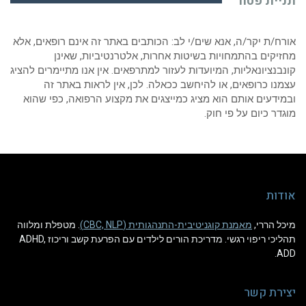
תניית פטור
אורח/ת יקר/ה, אנא שים/י לב: הכותבים באתר זה אינם רופאים, אלא
מחזיקים בהתמחויות בשיטות אחרות, אלטרנטיביות, שאינן
קונבנציונאליות, המיועדות לעזור למתרפאים. אין אנו מתיימרים להציג
עצמנו כרופאים, או להיחשב ככאלה. לכן, אין לראות באתר זה
ובמידעים אותם הוא מציג כמייצגים את מקצוע הרפואה, כפי שהוא
מוגדר כיום על פי חוק.
אודות
מיכל הררי,
מאמנת קוגניטיבית-התנהגותית (CBC, NLP)
. מטפלת ומלווה
תהליכי ריפוי רגשי. מדריכת הורים לילדים עם הפרעת קשב וריכוז ADHD,
ADD.
יצירת קשר