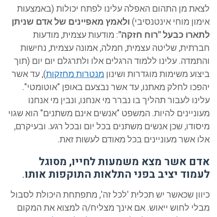
לצאת מן התהום האפלה עלינו לפתח יכולות (באמצעות
אימון מוחי אינטנסיבי)
ולאמץ מאפיינים של אדם שניתן
לתארו כבעל "רוח חזקה"
: מודעות עצמית, מודעות
חברתית, שליטה עצמית, חמלה, אמונה עצמית, נחישות
והתמדה. עלינו ללמוד הרגלים אלו ולתרגלם יום יום (תוך
ביצוע משימות מוגדרות ושינון
מנטרות מחזקות
), עד אשר
יהפכו לחלק מאתנו, עד אשר נבצעם באופן "אוטומטי".
עלינו לעבור תהליך בו נברר מי אנחנו, ונבין מי אנחנו
מעוניינים להיות. המשפט "אנשים אינם משתנים" הוא שגוי
מיסודו, שכן אנשים משתנים בכל יום ובכל רגע. ובעיקרם,
אלו אשר מעוניינים בכל מאודם לעשות זאת.
אדם אשר מצא משמעות לחייו, מסוגל
לעמוד יציב בפני התלאות התוקפות אותו
.
כיוון שכאשר יש תכלית 'לכל זה', מתפתחת היכולת לסבול
מבלי לחוש ייאוש. אם אינך מצליח/ה למצוא את המקום