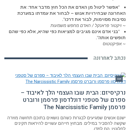
"אפשר ליטול מן האדם את הכל חוץ מדבר אחד: את
האחרונה שבחירויות אנוש – לבחור את עמדתו במערכת
נסיבות מסוימות, לבוֹר את דרכו".
~ ויקטור פראנקל / האדם מחפש משמעות
"בני אדם אינם מגיבים למציאות כפי שהיא, אלא כפי שהם
תופשים אותה".
~ אפיקטטוס
נכתב לאחרונה
אגו
נרקיסיזם: הבית שבו העצמי הלך לאיבוד –
ספרם של סטפני דונלדסון פרסמן ורוברט
פרסמן The Narcissistic Family
ישנם אנשים שמגיעים לבגרות כשהם נושאים בתוכם תחושה מוזרה
שקשה להסביר במילים. מבחוץ חייהם עשויים להיראות תקינים
לחלוטין: הם למדו,