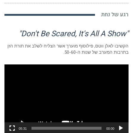
רגע של נחת
"Don't Be Scared, It's All A Show"
הקשיבו לאלן ווטס, פילוסוף מוערך אשר הצליח לשלב את תורת הזן
בתרבות המערב של שנות ה-50-60.
נגן
וידאו
05:31
00:00