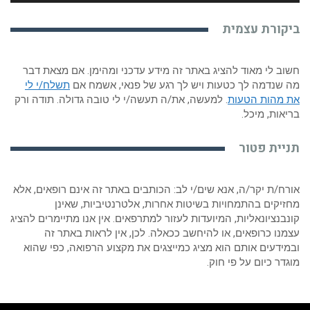
ביקורת עצמית
חשוב לי מאוד להציג באתר זה מידע עדכני ומהימן. אם מצאת דבר
מה שנדמה לך כטעות ויש לך רגע של פנאי, אשמח אם
תשלח/י לי
את מהות הטעות
. למעשה, את/ה תעשה/י לי טובה גדולה. תודה ורק
בריאות, מיכל.
תניית פטור
אורח/ת יקר/ה, אנא שים/י לב: הכותבים באתר זה אינם רופאים, אלא
מחזיקים בהתמחויות בשיטות אחרות, אלטרנטיביות, שאינן
קונבנציונאליות, המיועדות לעזור למתרפאים. אין אנו מתיימרים להציג
עצמנו כרופאים, או להיחשב ככאלה. לכן, אין לראות באתר זה
ובמידעים אותם הוא מציג כמייצגים את מקצוע הרפואה, כפי שהוא
מוגדר כיום על פי חוק.