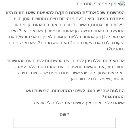
הפרשנות שכל אחד/ת מאתנו נותן/ת למציאות שאנו חווים היא
מיוחדת במינה.
היא נובעת מנסיבות חיינו, מהחוויות אותן חווינו
בילדותנו ובבגרותנו, כאשר כל חוויה חיזקה בנו אמונה קיימת או
הטמיעה בנו אחת חדשה. הן אמונות עצמיות (האם אני ראוי? האם
אני מוזר/ה?) והן אמונות כלליות הנוגעות לאופן בו אני תופש/ת את
היקום כולו (האם היקום בטוח? האם הוא מפחיד? האם אנשים הם
נחמדים?).
את האמונות הללו ניתן לשנות. יש באפשרותנו לשנות את המחשבות
הטורדניות, את הרגשות המעיקים, ואת ההתנהגות הלא נעימה,
באמצעות אימון מוחי יומי אשר יפתח בפנינו אפשרויות בחירה
חדשות, ויאפשר לנו לבחור בהן.
החלטת שהגיע הזמן לשינוי המחשבות, הרגשות ו/או
ההתנהגות?
אשמח ללמד אותך איך עושים זאת. שלח/י לי הודעה:
* שם